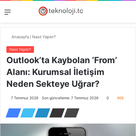
Menü
Dış
Kayıt
A
görünümü
Ol
y
değiştir
...
Anasayfa
/
Nasıl Yapılır?
Nasıl Yapılır?
Outlook’ta Kaybolan ‘From’
Alanı: Kurumsal İletişim
Neden Sekteye Uğrar?
7 Temmuz 2026
Son güncelleme: 7 Temmuz 2026
0
868