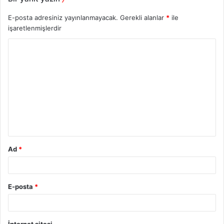
E-posta adresiniz yayınlanmayacak.
Gerekli alanlar
*
ile
işaretlenmişlerdir
Y
o
r
u
m
*
Ad
*
E-posta
*
İnternet sitesi