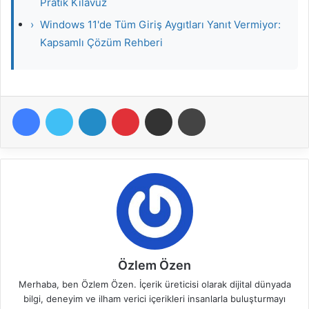
Pratik Kılavuz
›
Windows 11'de Tüm Giriş Aygıtları Yanıt Vermiyor:
Kapsamlı Çözüm Rehberi
Facebook
Twitter
LinkedIn
Pinterest
E-Posta ile paylaş
Yazdır
Özlem Özen
Merhaba, ben Özlem Özen. İçerik üreticisi olarak dijital dünyada
bilgi, deneyim ve ilham verici içerikleri insanlarla buluşturmayı