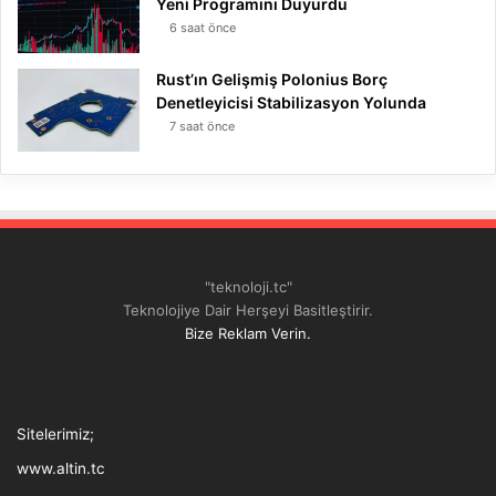
Yeni Programını Duyurdu
6 saat önce
Rust’ın Gelişmiş Polonius Borç
Denetleyicisi Stabilizasyon Yolunda
7 saat önce
"teknoloji.tc"
Teknolojiye Dair Herşeyi Basitleştirir.
Bize Reklam Verin.
Tthreads
Facebook
Twitter
LinkedIn
YouTube
Instagram
TikTok
Sitelerimiz;
www.altin.tc