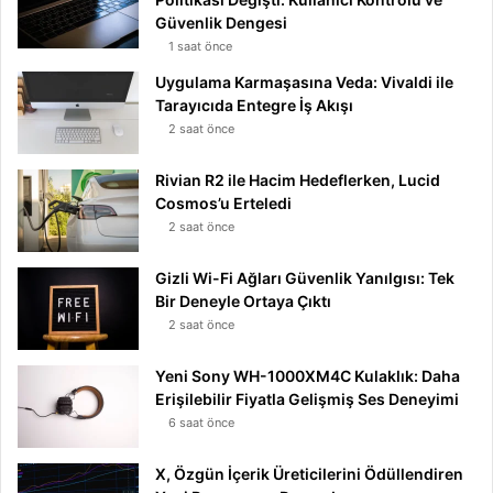
Güvenlik Dengesi
1 saat önce
Uygulama Karmaşasına Veda: Vivaldi ile
Tarayıcıda Entegre İş Akışı
2 saat önce
Rivian R2 ile Hacim Hedeflerken, Lucid
Cosmos’u Erteledi
2 saat önce
Gizli Wi-Fi Ağları Güvenlik Yanılgısı: Tek
Bir Deneyle Ortaya Çıktı
2 saat önce
Yeni Sony WH-1000XM4C Kulaklık: Daha
Erişilebilir Fiyatla Gelişmiş Ses Deneyimi
6 saat önce
X, Özgün İçerik Üreticilerini Ödüllendiren