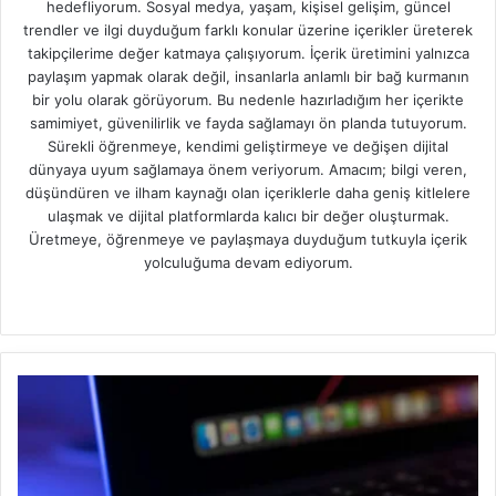
hedefliyorum. Sosyal medya, yaşam, kişisel gelişim, güncel
trendler ve ilgi duyduğum farklı konular üzerine içerikler üreterek
takipçilerime değer katmaya çalışıyorum. İçerik üretimini yalnızca
paylaşım yapmak olarak değil, insanlarla anlamlı bir bağ kurmanın
bir yolu olarak görüyorum. Bu nedenle hazırladığım her içerikte
samimiyet, güvenilirlik ve fayda sağlamayı ön planda tutuyorum.
Sürekli öğrenmeye, kendimi geliştirmeye ve değişen dijital
dünyaya uyum sağlamaya önem veriyorum. Amacım; bilgi veren,
düşündüren ve ilham kaynağı olan içeriklerle daha geniş kitlelere
ulaşmak ve dijital platformlarda kalıcı bir değer oluşturmak.
Üretmeye, öğrenmeye ve paylaşmaya duyduğum tutkuyla içerik
yolculuğuma devam ediyorum.
W
e
b
s
i
t
e
s