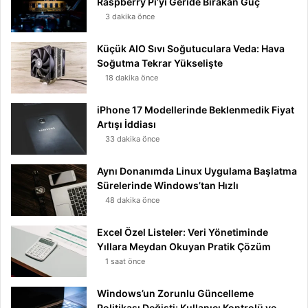
Raspberry Pi’yi Geride Bırakan Güç
3 dakika önce
Küçük AIO Sıvı Soğutuculara Veda: Hava
Soğutma Tekrar Yükselişte
18 dakika önce
iPhone 17 Modellerinde Beklenmedik Fiyat
Artışı İddiası
33 dakika önce
Aynı Donanımda Linux Uygulama Başlatma
Sürelerinde Windows’tan Hızlı
48 dakika önce
Excel Özel Listeler: Veri Yönetiminde
Yıllara Meydan Okuyan Pratik Çözüm
1 saat önce
Windows’un Zorunlu Güncelleme
Politikası Değişti: Kullanıcı Kontrolü ve