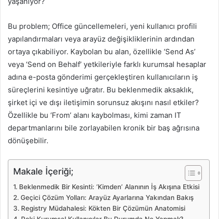
yaşanıyor?
Bu problem; Office güncellemeleri, yeni kullanıcı profili
yapılandırmaları veya arayüz değişikliklerinin ardından
ortaya çıkabiliyor. Kaybolan bu alan, özellikle ‘Send As’
veya ‘Send on Behalf’ yetkileriyle farklı kurumsal hesaplar
adına e-posta gönderimi gerçekleştiren kullanıcıların iş
süreçlerini kesintiye uğratır. Bu beklenmedik aksaklık,
şirket içi ve dışı iletişimin sorunsuz akışını nasıl etkiler?
Özellikle bu ‘From’ alanı kaybolması, kimi zaman IT
departmanlarını bile zorlayabilen kronik bir baş ağrısına
dönüşebilir.
Makale İçeriği;
Beklenmedik Bir Kesinti: ‘Kimden’ Alanının İş Akışına Etkisi
Geçici Çözüm Yolları: Arayüz Ayarlarına Yakından Bakış
Registry Müdahalesi: Kökten Bir Çözümün Anatomisi
Peki Kurumsal Kullanıcılar Bu Durumda Ne Yapmalı?