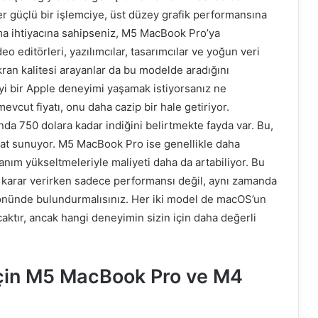
eğer güçlü bir işlemciye, üst düzey grafik performansına
ma ihtiyacına sahipseniz, M5 MacBook Pro’ya
o editörleri, yazılımcılar, tasarımcılar ve yoğun veri
 ekran kalitesi arayanlar da bu modelde aradığını
 iyi bir Apple deneyimi yaşamak istiyorsanız ne
cut fiyatı, onu daha cazip bir hale getiriyor.
nda 750 dolara kadar indiğini belirtmekte fayda var. Bu,
fırsat sunuyor. M5 MacBook Pro ise genellikle daha
nanım yükseltmeleriyle maliyeti daha da artabiliyor. Bu
karar verirken sadece performansı değil, aynı zamanda
z önünde bulundurmalısınız. Her iki model de macOS’un
ktır, ancak hangi deneyimin sizin için daha değerli
 İçin M5 MacBook Pro ve M4