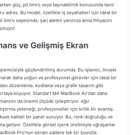
rarken güç, pil ömrü veya taşınabilirlik konusunda taviz
adres. Bu model, özellikle iş seyahatleri için ideal bir
l ömrü sayesinde, şarj aletini yanınıza alma ihtiyacını
sunuyor.
ans ve Gelişmiş Ekran
şlemcisiyle güçlendirilmiş durumda. Bu işlemci, önceki
unarak daha yoğun ve profesyonel görevler için ideal bir
ideo düzenleme, kodlama veya grafik tasarım gibi
 ortaya koyuyor. Standart M4 MacBook Air’dan daha
mansını da önemli ölçüde iyileştiriyor. Ağır
ştırma yeteneği, profesyoneller için kritik bir avantaj.
sek kaliteli bir panel sunuyor. Bu, renk doğruluğu ve
na geliyor. Özellikle görsel içerik üretimiyle uğraşanlar
acBook Pro’nun ekranı sadece tek bir boyutta