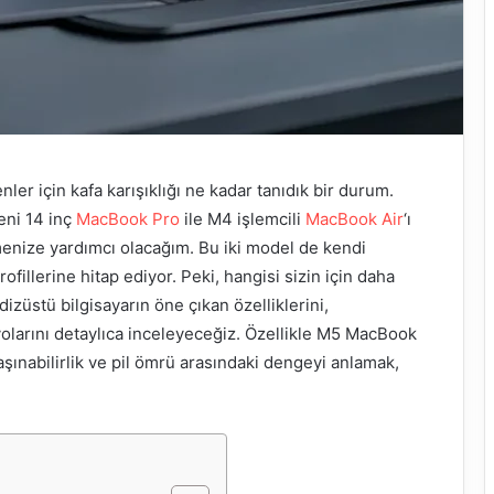
er için kafa karışıklığı ne kadar tanıdık bir durum.
yeni 14 inç
MacBook Pro
ile M4 işlemcili
MacBook Air
‘ı
çmenize yardımcı olacağım. Bu iki model de kendi
rofillerine hitap ediyor. Peki, hangisi sizin için daha
dizüstü bilgisayarın öne çıkan özelliklerini,
olarını detaylıca inceleyeceğiz. Özellikle M5 MacBook
ınabilirlik ve pil ömrü arasındaki dengeyi anlamak,