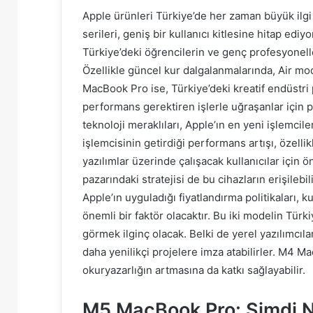
Apple ürünleri Türkiye’de her zaman büyük i
serileri, geniş bir kullanıcı kitlesine hitap edi
Türkiye’deki öğrencilerin ve genç profesyonel
Özellikle güncel kur dalgalanmalarında, Air mo
MacBook Pro ise, Türkiye’deki kreatif endüstri p
performans gerektiren işlerle uğraşanlar için p
teknoloji meraklıları, Apple’ın en yeni işlemcil
işlemcisinin getirdiği performans artışı, özelli
yazılımlar üzerinde çalışacak kullanıcılar için ön
pazarındaki stratejisi de bu cihazların erişilebil
Apple’ın uyguladığı fiyatlandırma politikaları, 
önemli bir faktör olacaktır. Bu iki modelin Türk
görmek ilginç olacak. Belki de yerel yazılımcıl
daha yenilikçi projelere imza atabilirler. M4 Mac
okuryazarlığın artmasına da katkı sağlayabilir.
M5 MacBook Pro: Şimdi 