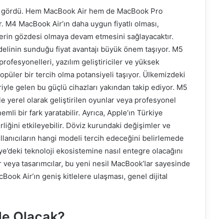
lgi gördü. Hem MacBook Air hem de MacBook Pro
yor. M4 MacBook Air’ın daha uygun fiyatlı olması,
lerin gözdesi olmaya devam etmesini sağlayacaktır.
delinin sunduğu fiyat avantajı büyük önem taşıyor. M5
rofesyonelleri, yazılım geliştiriciler ve yüksek
opüler bir tercih olma potansiyeli taşıyor. Ülkemizdeki
eriyle gelen bu güçlü cihazları yakından takip ediyor. M5
kle yerel olarak geliştirilen oyunlar veya profesyonel
emli bir fark yaratabilir. Ayrıca, Apple’ın Türkiye
irliğini etkileyebilir. Döviz kurundaki değişimler ve
kullanıcıların hangi modeli tercih edeceğini belirlemede
iye’deki teknoloji ekosistemine nasıl entegre olacağını
ar veya tasarımcılar, bu yeni nesil MacBook’lar sayesinde
Book Air’ın geniş kitlelere ulaşması, genel dijital
Ne Olacak?