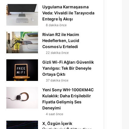
Uygulama Karmaşasına
Veda: Vivaldi ile Tarayıcıda
Entegre İş Akışı
8 dakika önce
Rivian R2 ile Hacim
Hedeflerken, Lucid
Cosmos’u Erteledi
22 dakika önce
Gizli Wi-Fi Ağları Güvenlik
Yanılgısı: Tek Bir Deneyle
Ortaya Çıktı
37 dakika önce
Yeni Sony WH-1000XM4C
Kulaklık: Daha Erişilebilir
Fiyatla Gelişmiş Ses
Deneyimi
4 saat önce
X, Özgün İçerik