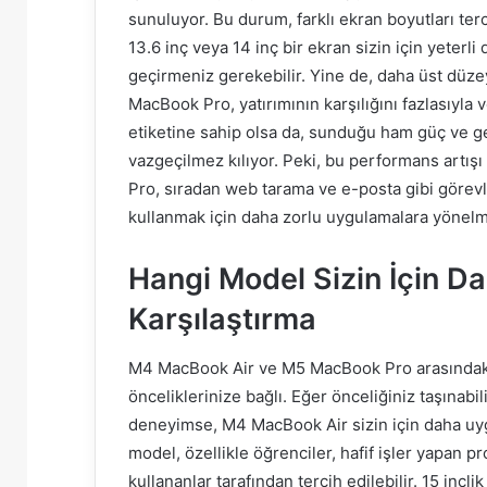
sunuluyor. Bu durum, farklı ekran boyutları terci
13.6 inç veya 14 inç bir ekran sizin için yeterl
geçirmeniz gerekebilir. Yine de, daha üst düze
MacBook Pro, yatırımının karşılığını fazlasıyla v
etiketine sahip olsa da, sunduğu ham güç ve gel
vazgeçilmez kılıyor. Peki, bu performans artı
Pro, sıradan web tarama ve e-posta gibi görevl
kullanmak için daha zorlu uygulamalara yönelme
Hangi Model Sizin İçin D
Karşılaştırma
M4 MacBook Air ve M5 MacBook Pro arasındaki
önceliklerinize bağlı. Eğer önceliğiniz taşınabil
deneyimse, M4 MacBook Air sizin için daha uygu
model, özellikle öğrenciler, hafif işler yapan p
kullananlar tarafından tercih edilebilir. 15 inç