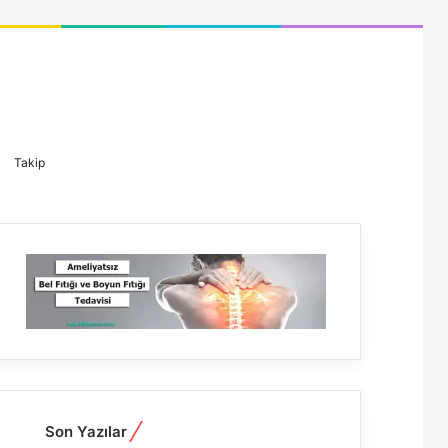
Kayıt
Dış
Arama
Takip
Ol
görünümü
yap
değiştir
...
Son Yazılar