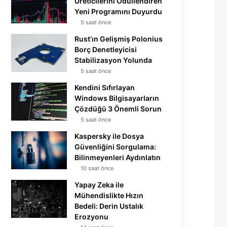
Üreticilerini Ödüllendiren
Yeni Programını Duyurdu
5 saat önce
Rust’ın Gelişmiş Polonius
Borç Denetleyicisi
Stabilizasyon Yolunda
5 saat önce
Kendini Sıfırlayan
Windows Bilgisayarların
Çözdüğü 3 Önemli Sorun
5 saat önce
Kaspersky ile Dosya
Güvenliğini Sorgulama:
Bilinmeyenleri Aydınlatın
10 saat önce
Yapay Zeka ile
Mühendislikte Hızın
Bedeli: Derin Ustalık
Erozyonu