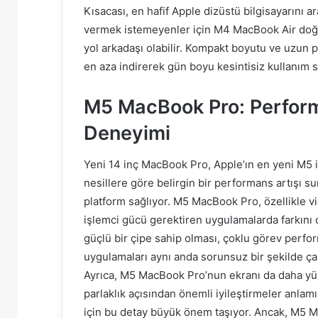
Kısacası, en hafif Apple dizüstü bilgisayarını a
vermek istemeyenler için M4 MacBook Air doğru 
yol arkadaşı olabilir. Kompakt boyutu ve uzun pi
en aza indirerek gün boyu kesintisiz kullanım 
M5 MacBook Pro: Perform
Deneyimi
Yeni 14 inç MacBook Pro, Apple’ın en yeni M5 i
nesillere göre belirgin bir performans artışı s
platform sağlıyor. M5 MacBook Pro, özellikle v
işlemci gücü gerektiren uygulamalarda farkını
güçlü bir çipe sahip olması, çoklu görev perfor
uygulamaları aynı anda sorunsuz bir şekilde çalı
Ayrıca, M5 MacBook Pro’nun ekranı da daha yük
parlaklık açısından önemli iyileştirmeler anlamı
için bu detay büyük önem taşıyor. Ancak, M5 M