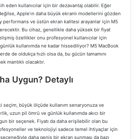
h eden kullanıcılar için bir dezavantaj olabilir. Eğer
i değilse, Apple’ın daha büyük ekranlı modellerini gözden
y performans ve üstün ekran kalitesi arayanlar için M5
erecektir. Bu cihaz, genellikle daha yüksek bir fiyat
işmiş özellikler onu profesyonel kullanıcılar için
şı günlük kullanımda ne kadar hissediliyor? M5 MacBook
erde de oldukça hızlı olsa da, bu gücün tamamını
k mantıklı olacaktır.
aha Uygun? Detaylı
 seçim, büyük ölçüde kullanım senaryonuza ve
irlik, uzun pil ömrü ve günlük kullanımda akıcı bir
n bir seçenek. Fiyatı da daha erişilebilir olan bu
rofesyoneller ve teknolojiyi sadece temel ihtiyaçlar için
lik seçeneğiyle daha geniş bir ekran sunması da bazı