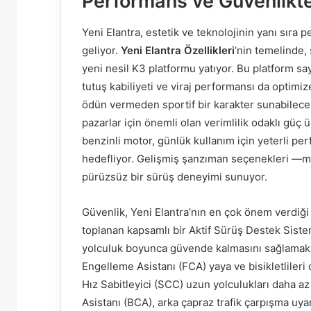
Performans ve Güvenlikte
Yeni Elantra, estetik ve teknolojinin yanı sıra 
geliyor.
Yeni Elantra Özellikleri
‘nin temelinde, 
yeni nesil K3 platformu yatıyor. Bu platform say
tutuş kabiliyeti ve viraj performansı da optimi
ödün vermeden sportif bir karakter sunabilecek
pazarlar için önemli olan verimlilik odaklı güç ün
benzinli motor, günlük kullanım için yeterli pe
hedefliyor. Gelişmiş şanzıman seçenekleri —
pürüzsüz bir sürüş deneyimi sunuyor.
Güvenlik, Yeni Elantra’nın en çok önem verdiği
toplanan kapsamlı bir Aktif Sürüş Destek Siste
yolculuk boyunca güvende kalmasını sağlamak iç
Engelleme Asistanı (FCA) yaya ve bisikletlileri d
Hız Sabitleyici (SCC) uzun yolculukları daha a
Asistanı (BCA), arka çapraz trafik çarpışma uyar