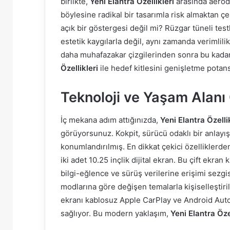
birlikte,
Yeni Elantra Özellikleri
arasında aerodi
böylesine radikal bir tasarımla risk almaktan ç
açık bir göstergesi değil mi? Rüzgar tüneli test
estetik kaygılarla değil, aynı zamanda verimlilik
daha muhafazakar çizgilerinden sonra bu kada
Özellikleri
ile hedef kitlesini genişletme potans
Teknoloji ve Yaşam Alanı
İç mekana adım attığınızda,
Yeni Elantra Özelli
görüyorsunuz. Kokpit, sürücü odaklı bir anlayı
konumlandırılmış. En dikkat çekici özelliklerde
iki adet 10.25 inçlik dijital ekran. Bu çift e
bilgi-eğlence ve sürüş verilerine erişimi sezgise
modlarına göre değişen temalarla kişiselleştir
ekranı kablosuz Apple CarPlay ve Android Auto
sağlıyor. Bu modern yaklaşım,
Yeni Elantra Öze