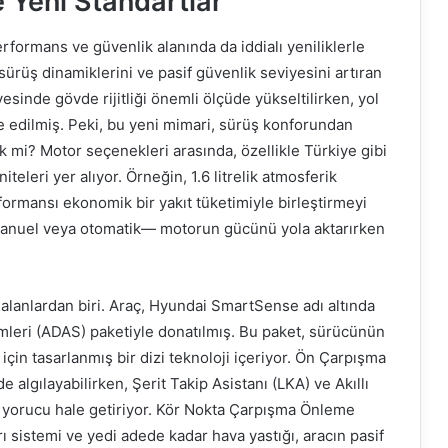
 Yeni Standartlar
performans ve güvenlik alanında da iddialı yeniliklerle
sürüş dinamiklerini ve pasif güvenlik seviyesini artıran
esinde gövde rijitliği önemli ölçüde yükseltilirken, yol
ze edilmiş. Peki, bu yeni mimari, sürüş konforundan
 mi? Motor seçenekleri arasında, özellikle Türkiye gibi
iteleri yer alıyor. Örneğin, 1.6 litrelik atmosferik
rformansı ekonomik bir yakıt tüketimiyle birleştirmeyi
manuel veya otomatik— motorun gücünü yola aktarırken
 alanlardan biri. Araç, Hyundai SmartSense adı altında
mleri (ADAS) paketiyle donatılmış. Bu paket, sürücünün
in tasarlanmış bir dizi teknoloji içeriyor. Ön Çarpışma
e algılayabilirken, Şerit Takip Asistanı (LKA) ve Akıllı
z yorucu hale getiriyor. Kör Nokta Çarpışma Önleme
ı sistemi ve yedi adede kadar hava yastığı, aracın pasif