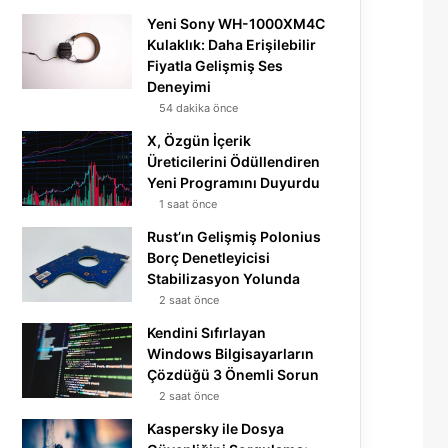
Yeni Sony WH-1000XM4C
Kulaklık: Daha Erişilebilir
Fiyatla Gelişmiş Ses
Deneyimi
54 dakika önce
X, Özgün İçerik
Üreticilerini Ödüllendiren
Yeni Programını Duyurdu
1 saat önce
Rust’ın Gelişmiş Polonius
Borç Denetleyicisi
Stabilizasyon Yolunda
2 saat önce
Kendini Sıfırlayan
Windows Bilgisayarların
Çözdüğü 3 Önemli Sorun
2 saat önce
Kaspersky ile Dosya