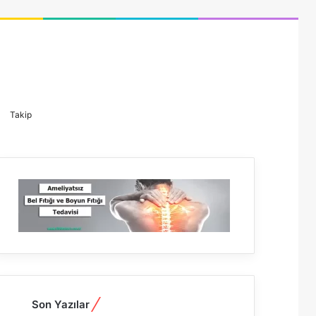
Kayıt
Dış
Arama
Takip
Ol
görünümü
yap
değiştir
...
Son Yazılar