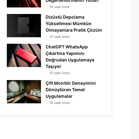
Değerlendirmenin Yolları
14 saat önce
Dizüstü Depolama
Yükseltmesi Mümkün
Olmayanlara Pratik Çözüm
15 saat önce
ChatGPT WhatsApp
Çıkartma Yapımını
Doğrudan Uygulamaya
Taşıyor
15 saat önce
Çift Monitör Deneyimini
Dönüştüren Temel
Uygulamalar
16 saat önce