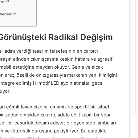
erdir?
iyededir?
 Görünüşteki Radikal Değişim
 adını verdiği tasarım felsefesinin en çarpıcı
ıraşın elinden çıkmışçasına keskin hatlara ve agresif
mobil estetiğine meydan okuyor. Geniş ve alçak
n araç, özellikle ön ızgarasıyla markanın yeni kimliğini
 entegre edilmiş H-motif LED aydınlatmalar, gece
uyor.
i eğimli tavan çizgisi, dinamik ve sportif bir silüet
bir sedan olmaktan çıkarıp, adeta dört kapılı bir spor
zer bir cesurluk devam ediyor; birleşen stop lambaları
 ve fütüristik duruşunu pekiştiriyor. Bu estetikle