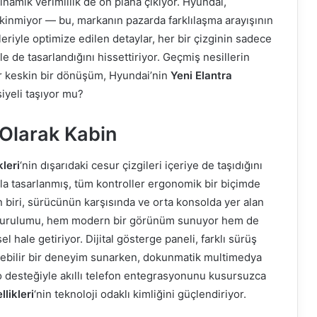
namik verimlilik de ön plana çıkıyor. Hyundai,
ekinmiyor — bu, markanın pazarda farklılaşma arayışının
leriyle optimize edilen detaylar, her bir çizginin sadece
le de tasarlandığını hissettiriyor. Geçmiş nesillerin
r keskin bir dönüşüm, Hyundai’nin
Yeni Elantra
iyeli taşıyor mu?
 Olarak Kabin
kleri
‘nin dışarıdaki cesur çizgileri içeriye de taşıdığını
şla tasarlanmış, tüm kontroller ergonomik bir biçimde
n biri, sürücünün karşısında ve orta konsolda yer alan
kran kurulumu, hem modern bir görünüm sunuyor hem de
l hale getiriyor. Dijital gösterge paneli, farklı sürüş
ilebilir bir deneyim sunarken, dokunmatik multimedya
 desteğiyle akıllı telefon entegrasyonunu kusursuzca
llikleri
‘nin teknoloji odaklı kimliğini güçlendiriyor.