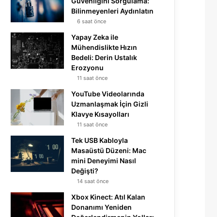
Güvenliğini Sorgulama:
Bilinmeyenleri Aydınlatın
6 saat önce
Yapay Zeka ile
Mühendislikte Hızın
Bedeli: Derin Ustalık
Erozyonu
11 saat önce
YouTube Videolarında
Uzmanlaşmak İçin Gizli
Klavye Kısayolları
11 saat önce
Tek USB Kabloyla
Masaüstü Düzeni: Mac
mini Deneyimi Nasıl
Değişti?
14 saat önce
Xbox Kinect: Atıl Kalan
Donanımı Yeniden