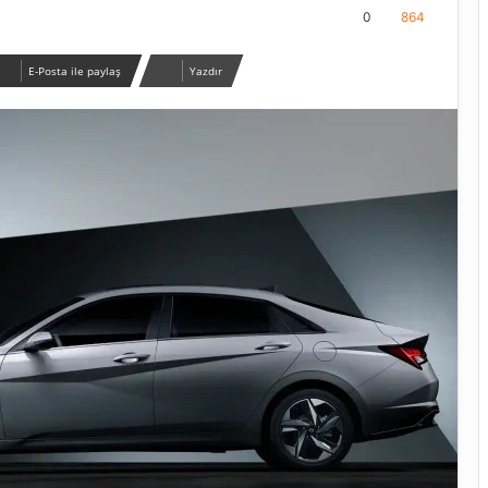
0
864
E-Posta ile paylaş
Yazdır