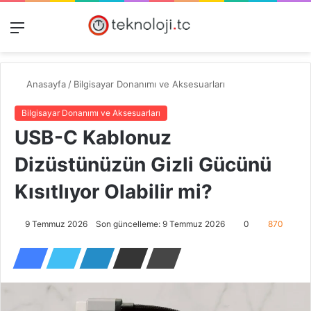
Menü
Dış
Kayıt
A
görünümü
Ol
y
değiştir
...
Anasayfa
/
Bilgisayar Donanımı ve Aksesuarları
Bilgisayar Donanımı ve Aksesuarları
USB-C Kablonuz
Dizüstünüzün Gizli Gücünü
Kısıtlıyor Olabilir mi?
9 Temmuz 2026
Son güncelleme: 9 Temmuz 2026
0
870