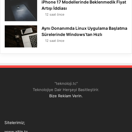
iPhone 17 Modellerinde Beklenmedik Fiyat
Artışı İddiası
12 saat önce
Aynı Donanımda Linux Uygulama Başlatma
Sürelerinde Windows’tan Hızlı
12 saat önce
"teknoloji.tc"
Teknolojiye Dair Herşeyi Basitleştirir.
Bize Reklam Verin.
Tthreads
Facebook
Twitter
LinkedIn
YouTube
Instagram
TikTok
Sitelerimiz;
www.altin.tc