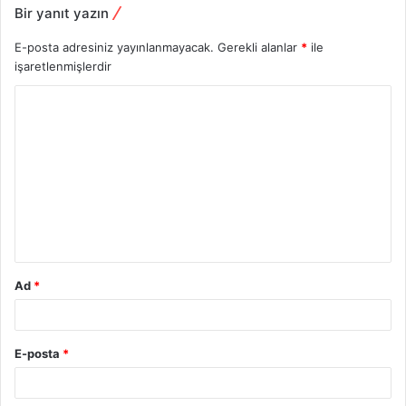
Bir yanıt yazın
E-posta adresiniz yayınlanmayacak.
Gerekli alanlar
*
ile
işaretlenmişlerdir
Y
o
r
u
m
*
Ad
*
E-posta
*