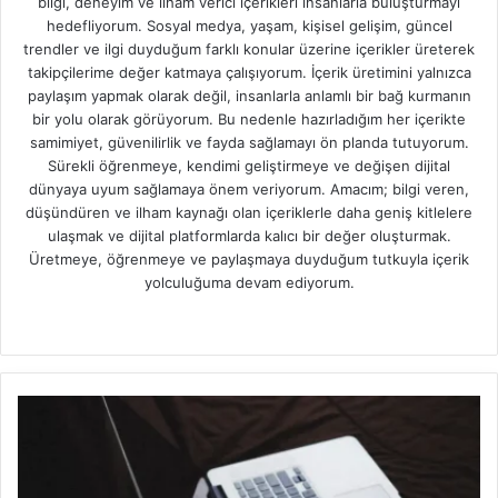
bilgi, deneyim ve ilham verici içerikleri insanlarla buluşturmayı
hedefliyorum. Sosyal medya, yaşam, kişisel gelişim, güncel
trendler ve ilgi duyduğum farklı konular üzerine içerikler üreterek
takipçilerime değer katmaya çalışıyorum. İçerik üretimini yalnızca
paylaşım yapmak olarak değil, insanlarla anlamlı bir bağ kurmanın
bir yolu olarak görüyorum. Bu nedenle hazırladığım her içerikte
samimiyet, güvenilirlik ve fayda sağlamayı ön planda tutuyorum.
Sürekli öğrenmeye, kendimi geliştirmeye ve değişen dijital
dünyaya uyum sağlamaya önem veriyorum. Amacım; bilgi veren,
düşündüren ve ilham kaynağı olan içeriklerle daha geniş kitlelere
ulaşmak ve dijital platformlarda kalıcı bir değer oluşturmak.
Üretmeye, öğrenmeye ve paylaşmaya duyduğum tutkuyla içerik
yolculuğuma devam ediyorum.
W
e
b
s
i
t
e