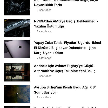
Dayanıklılık Farkı
3 saat önce
NVIDIA’dan AMD’ye Geçiş: Beklenmedik
Yazılım Üstünlüğü
7 saat önce
Yapay Zeka Talebi Fiyatları Uçurdu: İkinci
El Dizüstü Bilgisayar Dolandırıcılığına
Karşı Uyanık Olun
7 saat önce
Android İçin Aviate: Flighty’ye Güçlü
Alternatif ve Uçuş Takibine Yeni Bakış
8 saat önce
Avrupa Birliği’nin Kendi Uydu Ağı IRIS²
Somutlaşıyor
8 saat önce