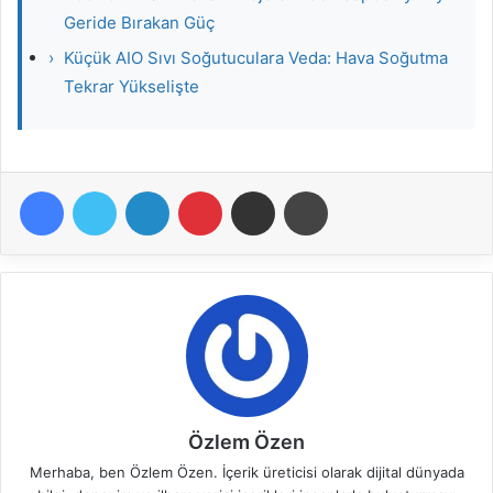
Geride Bırakan Güç
›
Küçük AIO Sıvı Soğutuculara Veda: Hava Soğutma
Tekrar Yükselişte
Facebook
Twitter
LinkedIn
Pinterest
E-Posta ile paylaş
Yazdır
Özlem Özen
Merhaba, ben Özlem Özen. İçerik üreticisi olarak dijital dünyada