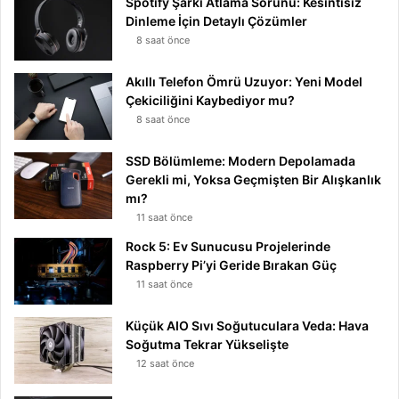
Spotify Şarkı Atlama Sorunu: Kesintisiz
Dinleme İçin Detaylı Çözümler
8 saat önce
Akıllı Telefon Ömrü Uzuyor: Yeni Model
Çekiciliğini Kaybediyor mu?
8 saat önce
SSD Bölümleme: Modern Depolamada
Gerekli mi, Yoksa Geçmişten Bir Alışkanlık
mı?
11 saat önce
Rock 5: Ev Sunucusu Projelerinde
Raspberry Pi’yi Geride Bırakan Güç
11 saat önce
Küçük AIO Sıvı Soğutuculara Veda: Hava
Soğutma Tekrar Yükselişte
12 saat önce