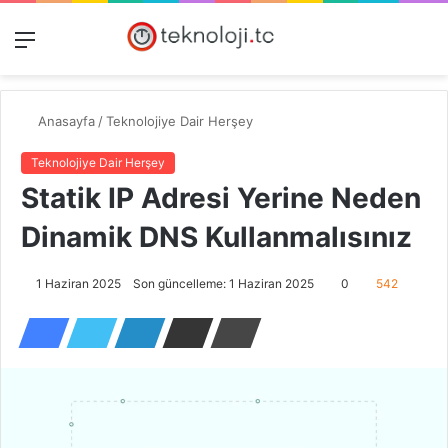
Menü
Dış
Kayıt
A
görünümü
Ol
y
değiştir
...
Anasayfa
/
Teknolojiye Dair Herşey
Teknolojiye Dair Herşey
Statik IP Adresi Yerine Neden
Dinamik DNS Kullanmalısınız
1 Haziran 2025
Son güncelleme: 1 Haziran 2025
0
542