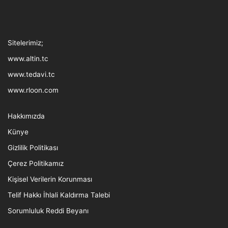
Tthreads
Facebook
Twitter
LinkedIn
YouTube
Instagram
TikTok
Sitelerimiz;
www.altin.tc
www.tedavi.tc
www.rloon.com
Hakkımızda
Künye
Gizlilik Politikası
Çerez Politikamız
Kişisel Verilerin Korunması
Telif Hakkı İhlali Kaldırma Talebi
Sorumluluk Reddi Beyanı