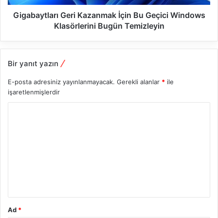
Gigabaytları Geri Kazanmak İçin Bu Geçici Windows
Klasörlerini Bugün Temizleyin
Bir yanıt yazın
E-posta adresiniz yayınlanmayacak.
Gerekli alanlar
*
ile
işaretlenmişlerdir
Y
o
r
u
m
*
Ad
*