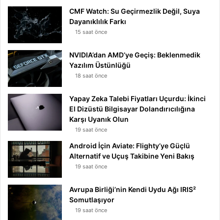
CMF Watch: Su Geçirmezlik Değil, Suya
Dayanıklılık Farkı
15 saat önce
NVIDIA’dan AMD’ye Geçiş: Beklenmedik
Yazılım Üstünlüğü
18 saat önce
Yapay Zeka Talebi Fiyatları Uçurdu: İkinci
El Dizüstü Bilgisayar Dolandırıcılığına
Karşı Uyanık Olun
19 saat önce
Android İçin Aviate: Flighty’ye Güçlü
Alternatif ve Uçuş Takibine Yeni Bakış
19 saat önce
Avrupa Birliği’nin Kendi Uydu Ağı IRIS²
Somutlaşıyor
19 saat önce