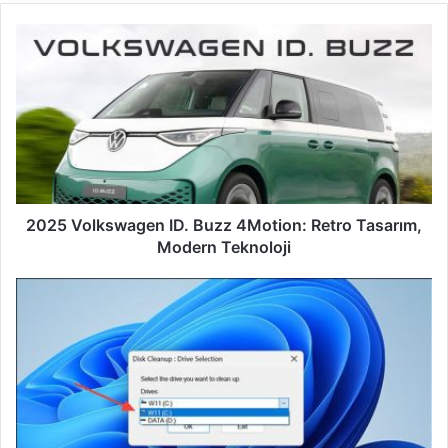
b
s
i
t
e
s
i
2025 Volkswagen ID. Buzz 4Motion: Retro Tasarım,
Modern Teknoloji