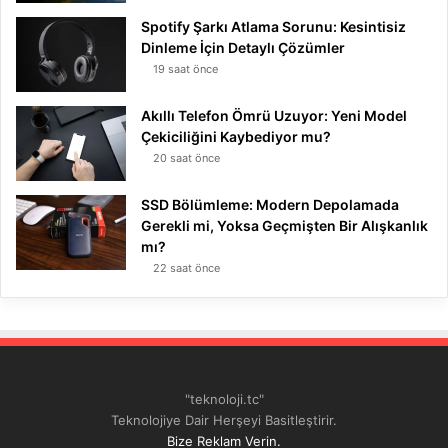
Spotify Şarkı Atlama Sorunu: Kesintisiz
Dinleme İçin Detaylı Çözümler
19 saat önce
Akıllı Telefon Ömrü Uzuyor: Yeni Model
Çekiciliğini Kaybediyor mu?
20 saat önce
SSD Bölümleme: Modern Depolamada
Gerekli mi, Yoksa Geçmişten Bir Alışkanlık
mı?
22 saat önce
"teknoloji.tc"
Teknolojiye Dair Herşeyi Basitleştirir.
Bize Reklam Verin.