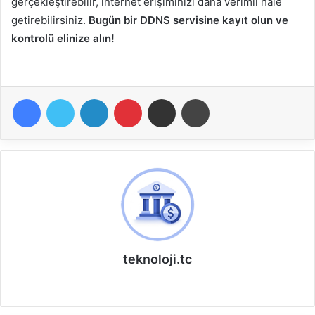
gerçekleştirebilir, internet erişiminizi daha verimli hale
getirebilirsiniz.
Bugün bir DDNS servisine kayıt olun ve
kontrolü elinize alın!
Facebook
Twitter
LinkedIn
Pinterest
E-Posta ile paylaş
Yazdır
teknoloji.tc
W
e