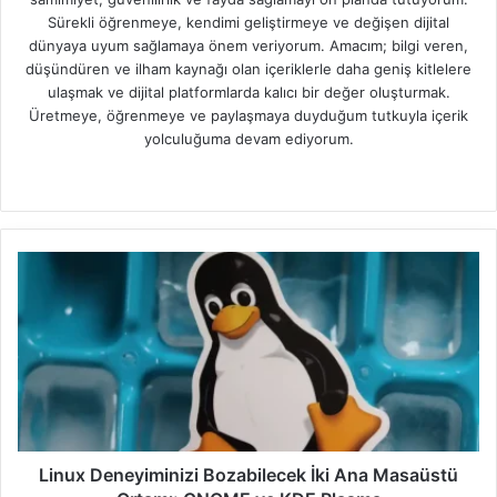
Sürekli öğrenmeye, kendimi geliştirmeye ve değişen dijital
dünyaya uyum sağlamaya önem veriyorum. Amacım; bilgi veren,
düşündüren ve ilham kaynağı olan içeriklerle daha geniş kitlelere
ulaşmak ve dijital platformlarda kalıcı bir değer oluşturmak.
Üretmeye, öğrenmeye ve paylaşmaya duyduğum tutkuyla içerik
yolculuğuma devam ediyorum.
W
e
b
s
i
t
e
s
i
Linux Deneyiminizi Bozabilecek İki Ana Masaüstü