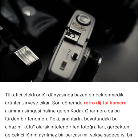
Tüketici elektroniği dünyasında bazen en beklenmedik
ürünler zirveye çıkar. Son dönemde
retro dijital kamera
akımının simgesi haline gelen Kodak Charmera da bu
türden bir fenomen. Peki, anahtarlık boyutundaki bu
cihazın “kötü” olarak nitelendirilen fotoğrafları, gerçekten
de çekiciliğinin ayrılmaz bir parçası mı, yoksa sadece iyi bir