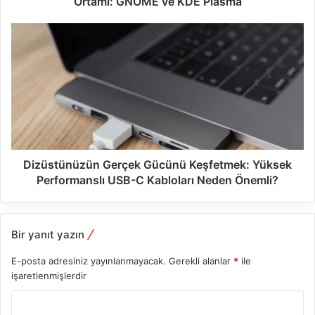
Ortamı: GNOME ve KDE Plasma
Dizüstünüzün Gerçek Gücünü Keşfetmek: Yüksek
Performanslı USB-C Kabloları Neden Önemli?
Bir yanıt yazın
E-posta adresiniz yayınlanmayacak.
Gerekli alanlar
*
ile
işaretlenmişlerdir
Y