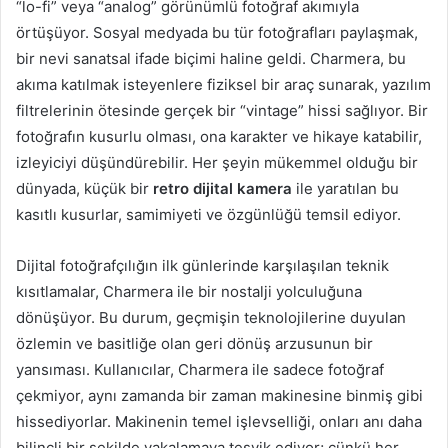
“lo-fi” veya “analog” görünümlü fotoğraf akımıyla
örtüşüyor. Sosyal medyada bu tür fotoğrafları paylaşmak,
bir nevi sanatsal ifade biçimi haline geldi. Charmera, bu
akıma katılmak isteyenlere fiziksel bir araç sunarak, yazılım
filtrelerinin ötesinde gerçek bir “vintage” hissi sağlıyor. Bir
fotoğrafın kusurlu olması, ona karakter ve hikaye katabilir,
izleyiciyi düşündürebilir. Her şeyin mükemmel olduğu bir
dünyada, küçük bir
retro dijital kamera
ile yaratılan bu
kasıtlı kusurlar, samimiyeti ve özgünlüğü temsil ediyor.
Dijital fotoğrafçılığın ilk günlerinde karşılaşılan teknik
kısıtlamalar, Charmera ile bir nostalji yolculuğuna
dönüşüyor. Bu durum, geçmişin teknolojilerine duyulan
özlemin ve basitliğe olan geri dönüş arzusunun bir
yansıması. Kullanıcılar, Charmera ile sadece fotoğraf
çekmiyor, aynı zamanda bir zaman makinesine binmiş gibi
hissediyorlar. Makinenin temel işlevselliği, onları anı daha
bilinçli bir şekilde yakalamaya teşvik ediyor; çünkü her