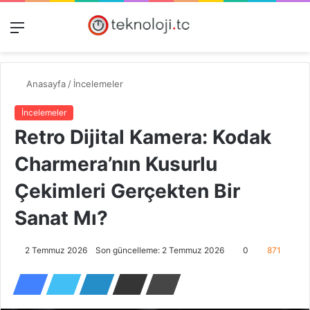
Menü
Dış
Kayıt
A
görünümü
Ol
y
değiştir
...
Anasayfa
/
İncelemeler
İncelemeler
Retro Dijital Kamera: Kodak
Charmera’nın Kusurlu
Çekimleri Gerçekten Bir
Sanat Mı?
2 Temmuz 2026
Son güncelleme: 2 Temmuz 2026
0
871