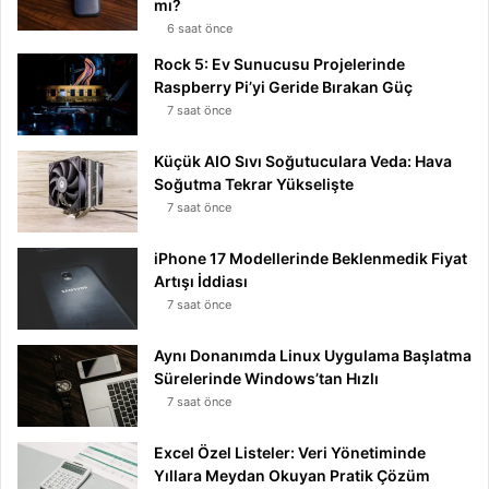
mı?
6 saat önce
Rock 5: Ev Sunucusu Projelerinde
Raspberry Pi’yi Geride Bırakan Güç
7 saat önce
Küçük AIO Sıvı Soğutuculara Veda: Hava
Soğutma Tekrar Yükselişte
7 saat önce
iPhone 17 Modellerinde Beklenmedik Fiyat
Artışı İddiası
7 saat önce
Aynı Donanımda Linux Uygulama Başlatma
Sürelerinde Windows’tan Hızlı
7 saat önce
Excel Özel Listeler: Veri Yönetiminde
Yıllara Meydan Okuyan Pratik Çözüm