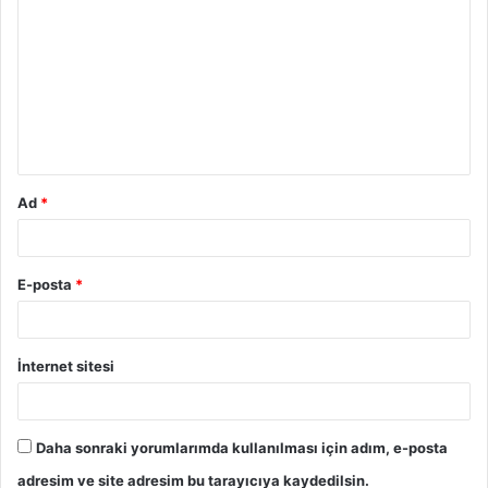
o
r
u
m
*
Ad
*
E-posta
*
İnternet sitesi
Daha sonraki yorumlarımda kullanılması için adım, e-posta
adresim ve site adresim bu tarayıcıya kaydedilsin.