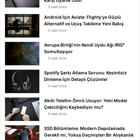
Karşı Uyanık Olun
3 saat önce
Android İçin Aviate: Flighty’ye Güçlü
Alternatif ve Uçuş Takibine Yeni Bakış
3 saat önce
Avrupa Birliği’nin Kendi Uydu Ağı IRIS²
Somutlaşıyor
3 saat önce
Spotify Şarkı Atlama Sorunu: Kesintisiz
Dinleme İçin Detaylı Çözümler
3 saat önce
Akıllı Telefon Ömrü Uzuyor: Yeni Model
Çekiciliğini Kaybediyor mu?
4 saat önce
SSD Bölümleme: Modern Depolamada
Gerekli mi, Yoksa Geçmişten Bir Alışkanlık