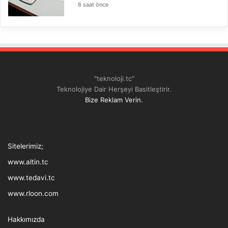
8 saat önce
"teknoloji.tc"
Teknolojiye Dair Herşeyi Basitleştirir.
Bize Reklam Verin.
Tthreads
Facebook
Twitter
LinkedIn
YouTube
Instagram
TikTok
Sitelerimiz;
www.altin.tc
www.tedavi.tc
www.rloon.com
Hakkımızda