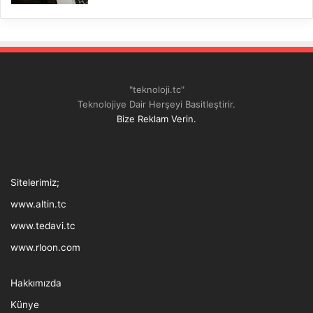
"teknoloji.tc"
Teknolojiye Dair Herşeyi Basitleştirir.
Bize Reklam Verin.
Tthreads
Facebook
Twitter
LinkedIn
YouTube
Instagram
TikTok
Sitelerimiz;
www.altin.tc
www.tedavi.tc
www.rloon.com
Hakkımızda
Künye