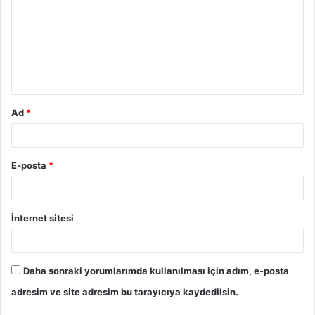
r
u
m
*
Ad
*
E-posta
*
İnternet sitesi
Daha sonraki yorumlarımda kullanılması için adım, e-posta
adresim ve site adresim bu tarayıcıya kaydedilsin.