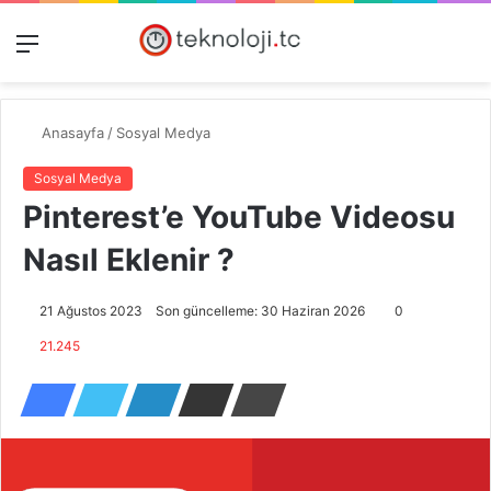
Menü
Dış
Kayıt
A
görünümü
Ol
y
değiştir
...
Anasayfa
/
Sosyal Medya
Sosyal Medya
Pinterest’e YouTube Videosu
Nasıl Eklenir ?
21 Ağustos 2023
Son güncelleme: 30 Haziran 2026
0
21.245