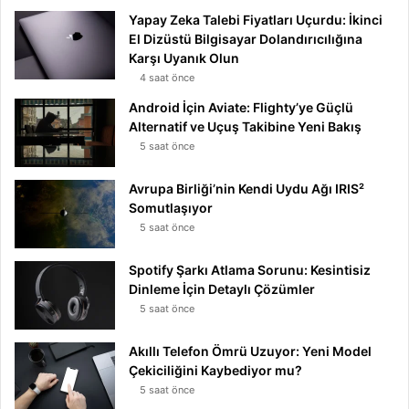
Yapay Zeka Talebi Fiyatları Uçurdu: İkinci
El Dizüstü Bilgisayar Dolandırıcılığına
Karşı Uyanık Olun
4 saat önce
Android İçin Aviate: Flighty’ye Güçlü
Alternatif ve Uçuş Takibine Yeni Bakış
5 saat önce
Avrupa Birliği’nin Kendi Uydu Ağı IRIS²
Somutlaşıyor
5 saat önce
Spotify Şarkı Atlama Sorunu: Kesintisiz
Dinleme İçin Detaylı Çözümler
5 saat önce
Akıllı Telefon Ömrü Uzuyor: Yeni Model
Çekiciliğini Kaybediyor mu?
5 saat önce