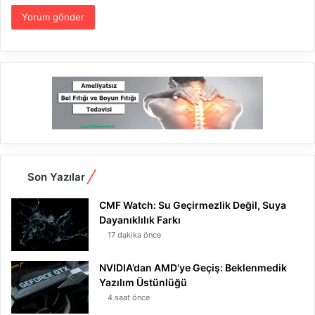
Son Yazılar
CMF Watch: Su Geçirmezlik Değil, Suya
Dayanıklılık Farkı
17 dakika önce
NVIDIA’dan AMD’ye Geçiş: Beklenmedik
Yazılım Üstünlüğü
4 saat önce