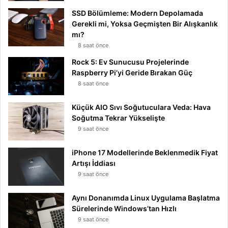
SSD Bölümleme: Modern Depolamada
Gerekli mi, Yoksa Geçmişten Bir Alışkanlık
mı?
8 saat önce
Rock 5: Ev Sunucusu Projelerinde
Raspberry Pi’yi Geride Bırakan Güç
8 saat önce
Küçük AIO Sıvı Soğutuculara Veda: Hava
Soğutma Tekrar Yükselişte
9 saat önce
iPhone 17 Modellerinde Beklenmedik Fiyat
Artışı İddiası
9 saat önce
Aynı Donanımda Linux Uygulama Başlatma
Sürelerinde Windows’tan Hızlı
9 saat önce