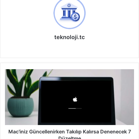
teknoloji.tc
W
e
b
s
i
t
e
s
i
Mac'iniz Güncellenirken Takılıp Kalırsa Denenecek 7
Düzeltme