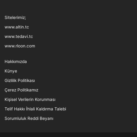
Tthreads
Facebook
Twitter
LinkedIn
YouTube
Instagram
TikTok
Sitelerimiz;
www.altin.tc
www.tedavi.tc
www.rloon.com
Hakkımızda
Künye
Gizlilik Politikası
Çerez Politikamız
Kişisel Verilerin Korunması
Telif Hakkı İhlali Kaldırma Talebi
Sorumluluk Reddi Beyanı