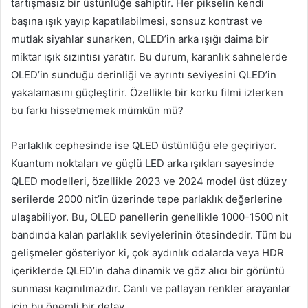
tartışmasız bir üstünlüğe sahiptir. Her pikselin kendi
başına ışık yayıp kapatılabilmesi, sonsuz kontrast ve
mutlak siyahlar sunarken, QLED’in arka ışığı daima bir
miktar ışık sızıntısı yaratır. Bu durum, karanlık sahnelerde
OLED’in sunduğu derinliği ve ayrıntı seviyesini QLED’in
yakalamasını güçleştirir. Özellikle bir korku filmi izlerken
bu farkı hissetmemek mümkün mü?
Parlaklık cephesinde ise QLED üstünlüğü ele geçiriyor.
Kuantum noktaları ve güçlü LED arka ışıkları sayesinde
QLED modelleri, özellikle 2023 ve 2024 model üst düzey
serilerde 2000 nit’in üzerinde tepe parlaklık değerlerine
ulaşabiliyor. Bu, OLED panellerin genellikle 1000-1500 nit
bandında kalan parlaklık seviyelerinin ötesindedir. Tüm bu
gelişmeler gösteriyor ki, çok aydınlık odalarda veya HDR
içeriklerde QLED’in daha dinamik ve göz alıcı bir görüntü
sunması kaçınılmazdır. Canlı ve patlayan renkler arayanlar
için bu önemli bir detay.