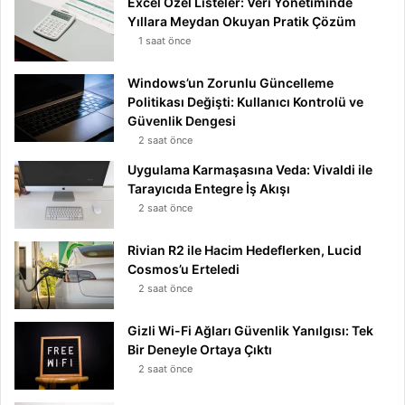
Excel Özel Listeler: Veri Yönetiminde
Yıllara Meydan Okuyan Pratik Çözüm
1 saat önce
Windows’un Zorunlu Güncelleme
Politikası Değişti: Kullanıcı Kontrolü ve
Güvenlik Dengesi
2 saat önce
Uygulama Karmaşasına Veda: Vivaldi ile
Tarayıcıda Entegre İş Akışı
2 saat önce
Rivian R2 ile Hacim Hedeflerken, Lucid
Cosmos’u Erteledi
2 saat önce
Gizli Wi-Fi Ağları Güvenlik Yanılgısı: Tek
Bir Deneyle Ortaya Çıktı
2 saat önce