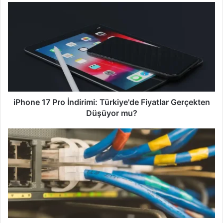
s
i
t
e
s
i
iPhone 17 Pro İndirimi: Türkiye'de Fiyatlar Gerçekten
Düşüyor mu?