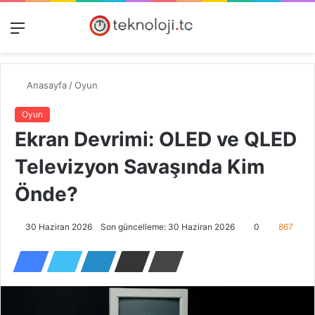
Menü
Dış
Kayıt
A
görünümü
Ol
y
değiştir
...
Anasayfa
/
Oyun
Oyun
Ekran Devrimi: OLED ve QLED
Televizyon Savaşında Kim
Önde?
30 Haziran 2026
Son güncelleme: 30 Haziran 2026
0
867