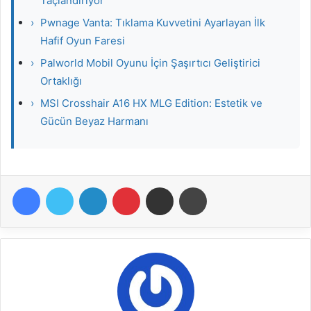
Taçlandırıyor
›
Pwnage Vanta: Tıklama Kuvvetini Ayarlayan İlk
Hafif Oyun Faresi
›
Palworld Mobil Oyunu İçin Şaşırtıcı Geliştirici
Ortaklığı
›
MSI Crosshair A16 HX MLG Edition: Estetik ve
Gücün Beyaz Harmanı
Facebook
Twitter
LinkedIn
Pinterest
E-Posta ile paylaş
Yazdır