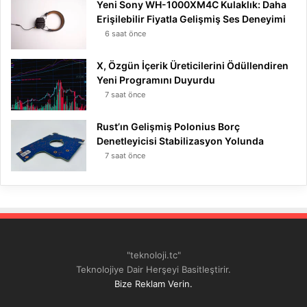
Yeni Sony WH-1000XM4C Kulaklık: Daha
Erişilebilir Fiyatla Gelişmiş Ses Deneyimi
6 saat önce
X, Özgün İçerik Üreticilerini Ödüllendiren
Yeni Programını Duyurdu
7 saat önce
Rust’ın Gelişmiş Polonius Borç
Denetleyicisi Stabilizasyon Yolunda
7 saat önce
"teknoloji.tc"
Teknolojiye Dair Herşeyi Basitleştirir.
Bize Reklam Verin.