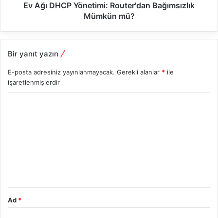
Ev Ağı DHCP Yönetimi: Router'dan Bağımsızlık
Mümkün mü?
Bir yanıt yazın
E-posta adresiniz yayınlanmayacak.
Gerekli alanlar
*
ile
işaretlenmişlerdir
Y
o
r
u
m
*
Ad
*