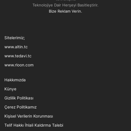
Teknolojiye Dair Herşeyi Basitleştirir.
Bize Reklam Verin.
Tthreads
Facebook
Twitter
LinkedIn
YouTube
Instagram
TikTok
Sitelerimiz;
www.altin.tc
www.tedavi.tc
www.rloon.com
Hakkımızda
Künye
Gizlilik Politikası
Çerez Politikamız
Kişisel Verilerin Korunması
Telif Hakkı İhlali Kaldırma Talebi