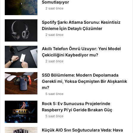
Somutlaşıyor
2 saat önce
Spotify Şarkı Atlama Sorunu: Kesintisiz
Dinleme İçin Detaylı Çözümler
2 saat önce
Akıllı Telefon Ömrü Uzuyor: Yeni Model
Çekiciliğini Kaybediyor mu?
2 saat önce
SSD Bölümleme: Modern Depolamada
Gerekli mi, Yoksa Geçmişten Bir Alışkanlık
mı?
5 saat önce
Rock 5: Ev Sunucusu Projelerinde
Raspberry Pi’yi Geride Bırakan Güç
5 saat önce
Küçük AIO Sıvı Soğutuculara Veda: Hava