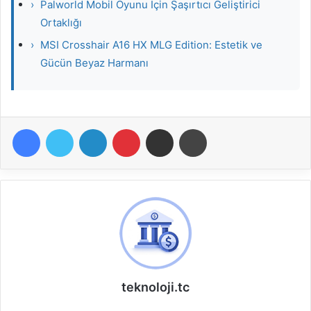
›
Palworld Mobil Oyunu İçin Şaşırtıcı Geliştirici
Ortaklığı
›
MSI Crosshair A16 HX MLG Edition: Estetik ve
Gücün Beyaz Harmanı
Facebook
Twitter
LinkedIn
Pinterest
E-Posta ile paylaş
Yazdır
teknoloji.tc
W