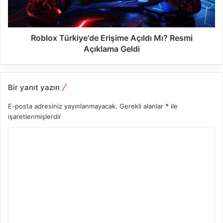
Roblox Türkiye'de Erişime Açıldı Mı? Resmi
Açıklama Geldi
Bir yanıt yazın
E-posta adresiniz yayınlanmayacak.
Gerekli alanlar
*
ile
işaretlenmişlerdir
Y
o
r
u
m
*