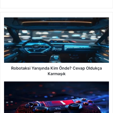
e
b
s
i
t
e
s
i
Robotaksi Yarışında Kim Önde? Cevap Oldukça
Karmaşık