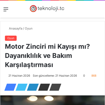
Menü
Dış
Kayıt
A
görünümü
Ol
y
değiştir
...
Anasayfa
/
Oyun
Oyun
Motor Zinciri mi Kayışı mı?
Dayanıklılık ve Bakım
Karşılaştırması
21 Haziran 2026
Son güncelleme: 21 Haziran 2026
0
868