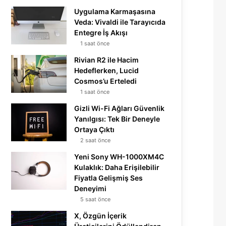
Uygulama Karmaşasına
Veda: Vivaldi ile Tarayıcıda
Entegre İş Akışı
1 saat önce
Rivian R2 ile Hacim
Hedeflerken, Lucid
Cosmos’u Erteledi
1 saat önce
Gizli Wi-Fi Ağları Güvenlik
Yanılgısı: Tek Bir Deneyle
Ortaya Çıktı
2 saat önce
Yeni Sony WH-1000XM4C
Kulaklık: Daha Erişilebilir
Fiyatla Gelişmiş Ses
Deneyimi
5 saat önce
X, Özgün İçerik