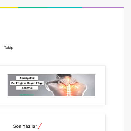
Kayıt
Dış
Arama
Takip
Ol
görünümü
yap
değiştir
...
Son Yazılar