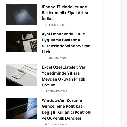
iPhone 17 Modellerinde
Beklenmedik Fiyat Artışı
İddiası
2 dakika önce
Aynı Donanımda Linux
Uygulama Başlatma
Sürelerinde Windows’tan
Hızlı
17 dakika önce
Excel Özel Listeler: Veri
Yönetiminde Yıllara
Meydan Okuyan Pratik
Çözüm
32 dakika önce
Windows’un Zorunlu
Güncelleme Politikası
Değişti: Kullanıcı Kontrolü
ve Güvenlik Dengesi
47 dakika önce