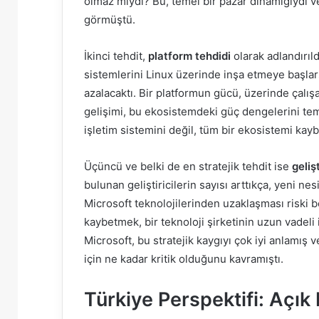
olmaz mıydı? Bu, temel bir pazar dinamiğiydi 
görmüştü.
İkinci tehdit,
platform tehdidi
olarak adlandırıld
sistemlerini Linux üzerinde inşa etmeye başl
azalacaktı. Bir platformun gücü, üzerinde çalışan 
gelişimi, bu ekosistemdeki güç dengelerini tem
işletim sistemini değil, tüm bir ekosistemi ka
Üçüncü ve belki de en stratejik tehdit ise
geliş
bulunan geliştiricilerin sayısı arttıkça, yeni n
Microsoft teknolojilerinden uzaklaşması riski beli
kaybetmek, bir teknoloji şirketinin uzun vadeli
Microsoft, bu stratejik kaygıyı çok iyi anlamış
için ne kadar kritik olduğunu kavramıştı.
Türkiye Perspektifi: Açık