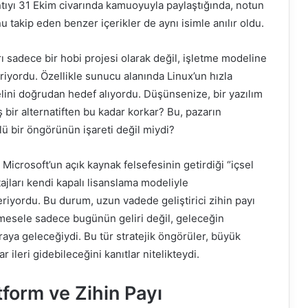
ıntıyı 31 Ekim civarında kamuoyuyla paylaştığında, notun
u takip eden benzer içerikler de aynı isimle anılır oldu.
rı sadece bir hobi projesi olarak değil, işletme modeline
riyordu. Özellikle sunucu alanında Linux’un hızla
delini doğrudan hedef alıyordu. Düşünsenize, bir yazılım
bir alternatiften bu kadar korkar? Bu, pazarın
ü bir öngörünün işareti değil miydi?
, Microsoft’un açık kaynak felsefesinin getirdiği “içsel
ntajları kendi kapalı lisanslama modeliyle
iyordu. Bu durum, uzun vadede geliştirici zihin payı
i, mesele sadece bugünün geliri değil, geleceğin
raya geleceğiydi. Bu tür stratejik öngörüler, büyük
ileri gidebileceğini kanıtlar nitelikteydi.
atform ve Zihin Payı