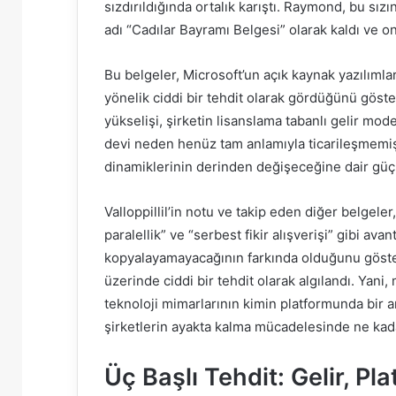
sızdırıldığında ortalık karıştı. Raymond, bu sız
adı “Cadılar Bayramı Belgesi” olarak kaldı ve on
Bu belgeler, Microsoft’un açık kaynak yazılımla
yönelik ciddi bir tehdit olarak gördüğünü göste
yükselişi, şirketin lisanslama tabanlı gelir mo
devi neden henüz tam anlamıyla ticarileşmemiş 
dinamiklerinin derinden değişeceğine dair güçl
Valloppillil’in notu ve takip eden diğer belgeler
paralellik” ve “serbest fikir alışverişi” gibi ava
kopyalayamayacağının farkında olduğunu göster
üzerinde ciddi bir tehdit olarak algılandı. Yan
teknoloji mimarlarının kimin platformunda bir a
şirketlerin ayakta kalma mücadelesinde ne kadar 
Üç Başlı Tehdit: Gelir, Pl