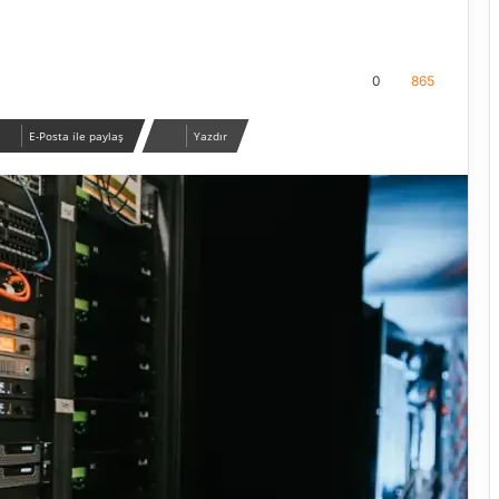
0
865
E-Posta ile paylaş
Yazdır