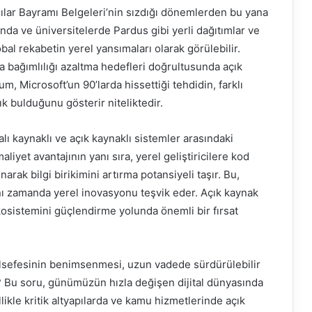
dılar Bayramı Belgeleri’nin sızdığı dönemlerden bu yana
ında ve üniversitelerde Pardus gibi yerli dağıtımlar ve
al rekabetin yerel yansımaları olarak görülebilir.
ışa bağımlılığı azaltma hedefleri doğrultusunda açık
um, Microsoft’un 90’larda hissettiği tehdidin, farklı
ık bulduğunu gösterir niteliktedir.
palı kaynaklı ve açık kaynaklı sistemler arasındaki
liyet avantajının yanı sıra, yerel geliştiricilere kod
rak bilgi birikimini artırma potansiyeli taşır. Bu,
ynı zamanda yerel inovasyonu teşvik eder. Açık kaynak
 ekosistemini güçlendirme yolunda önemli bir fırsat
felsefesinin benimsenmesi, uzun vadede sürdürülebilir
mi? Bu soru, günümüzün hızla değişen dijital dünyasında
ikle kritik altyapılarda ve kamu hizmetlerinde açık