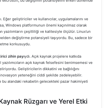
ve Microsoft, bu değişimin potansiyelini erken dönemde
ı. Eğer geliştiriciler ve kullanıcılar, uygulamalarını ve
arsa, Windows platformunun önemi kaçınılmaz olarak
yazılımların çeşitliliği ve kalitesiyle ölçülür. Linux’un
elden değiştirme potansiyeli taşıyordu. Bu, sadece bir
ybetme korkusuydu.
tirici zihin payı
ydı. Açık kaynak projelere katkıda
esil yazılımcıların açık kaynak felsefesini benimsemesi ve
riyordu. Geliştiricilerin dikkatini ve bağlılığını
 inovasyon yeteneğini ciddi şekilde zedeleyebilir.
 ve bu alandaki rekabetin gelecekteki pazar hakimiyeti
 Kaynak Rüzgarı ve Yerel Etki