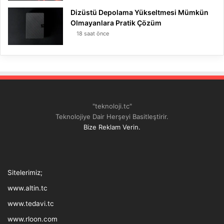
Dizüstü Depolama Yükseltmesi Mümkün
Olmayanlara Pratik Çözüm
18 saat önce
"teknoloji.tc"
Teknolojiye Dair Herşeyi Basitleştirir.
Bize Reklam Verin.
Tthreads
Facebook
Twitter
LinkedIn
YouTube
Instagram
TikTok
Sitelerimiz;
www.altin.tc
www.tedavi.tc
www.rloon.com