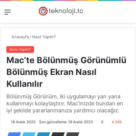
Menü
Dış
Kayıt
A
görünümü
Ol
y
değiştir
...
Anasayfa
/
Nasıl Yapılır?
Nasıl Yapılır?
Mac’te Bölünmüş Görünümlü
Bölünmüş Ekran Nasıl
Kullanılır
Bölünmüş Görünüm, iki uygulamayı yan yana
kullanmayı kolaylaştırır. Mac'inizde bundan en
iyi şekilde yararlanmanıza yardımcı olacağız.
18 Aralık 2023
Son güncelleme: 18 Aralık 2023
0
4.366