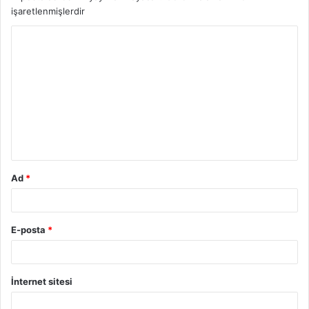
işaretlenmişlerdir
Y
o
r
u
m
*
Ad
*
E-posta
*
İnternet sitesi