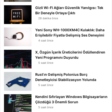
Gizli Wi-Fi Ağları Güvenlik Yanılgısı: Tek
Bir Deneyle Ortaya Çıktı
28 dakika önce
Yeni Sony WH-1000XM4C Kulaklık: Daha
Erişilebilir Fiyatla Gelişmiş Ses Deneyimi
4 saat önce
X, Özgün İçerik Üreticilerini Ödüllendiren
Yeni Programını Duyurdu
5 saat önce
Rust’ın Gelişmiş Polonius Borç
Denetleyicisi Stabilizasyon Yolunda
5 saat önce
Kendini Sıfırlayan Windows Bilgisayarların
Çözdüğü 3 Önemli Sorun
5 saat önce