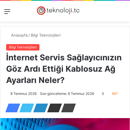
Menü
Dış
Kayıt
A
görünümü
Ol
y
değiştir
...
Anasayfa
/
Bilgi Teknolojileri
Bilgi Teknolojileri
İnternet Servis Sağlayıcınızın
Göz Ardı Ettiği Kablosuz Ağ
Ayarları Neler?
8 Temmuz 2026
Son güncelleme: 8 Temmuz 2026
0
867