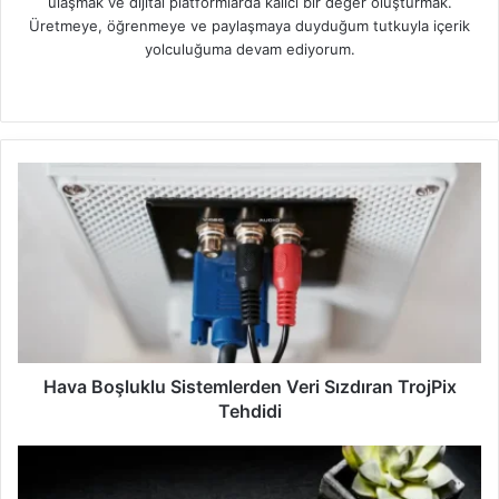
ulaşmak ve dijital platformlarda kalıcı bir değer oluşturmak.
Üretmeye, öğrenmeye ve paylaşmaya duyduğum tutkuyla içerik
yolculuğuma devam ediyorum.
W
e
b
s
i
t
e
s
i
Hava Boşluklu Sistemlerden Veri Sızdıran TrojPix
Tehdidi