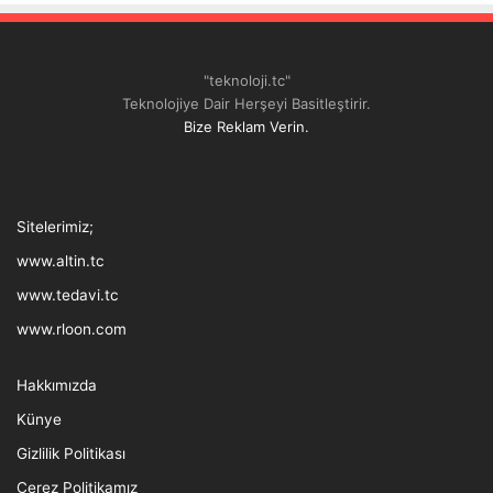
"teknoloji.tc"
Teknolojiye Dair Herşeyi Basitleştirir.
Bize Reklam Verin.
Tthreads
Facebook
Twitter
LinkedIn
YouTube
Instagram
TikTok
Sitelerimiz;
www.altin.tc
www.tedavi.tc
www.rloon.com
Hakkımızda
Künye
Gizlilik Politikası
Çerez Politikamız