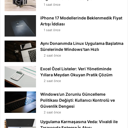
1 saat önce
iPhone 17 Modellerinde Beklenmedik Fiyat
Artışı İddiası
1 saat önce
Aynı Donanımda Linux Uygulama Başlatma
Sürelerinde Windows’tan Hızlı
2 saat önce
Excel Özel Listeler: Veri Yönetiminde
Yıllara Meydan Okuyan Pratik Çözüm
2 saat önce
Windows’un Zorunlu Güncelleme
Politikası Değişti: Kullanıcı Kontrolü ve
Güvenlik Dengesi
2 saat önce
Uygulama Karmaşasına Veda: Vivaldi ile
Tarayıcıda Entegre İş Akışı