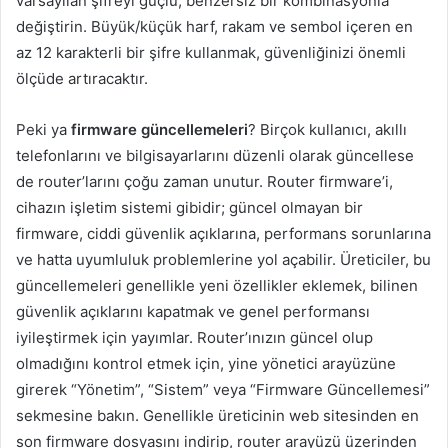
varsayılan şifreyi güçlü, benzersiz bir kombinasyonla
değiştirin. Büyük/küçük harf, rakam ve sembol içeren en
az 12 karakterli bir şifre kullanmak, güvenliğinizi önemli
ölçüde artıracaktır.
Peki ya
firmware güncellemeleri
? Birçok kullanıcı, akıllı
telefonlarını ve bilgisayarlarını düzenli olarak güncellese
de router’larını çoğu zaman unutur. Router firmware’i,
cihazın işletim sistemi gibidir; güncel olmayan bir
firmware, ciddi güvenlik açıklarına, performans sorunlarına
ve hatta uyumluluk problemlerine yol açabilir. Üreticiler, bu
güncellemeleri genellikle yeni özellikler eklemek, bilinen
güvenlik açıklarını kapatmak ve genel performansı
iyileştirmek için yayımlar. Router’ınızın güncel olup
olmadığını kontrol etmek için, yine yönetici arayüzüne
girerek “Yönetim”, “Sistem” veya “Firmware Güncellemesi”
sekmesine bakın. Genellikle üreticinin web sitesinden en
son firmware dosyasını indirip, router arayüzü üzerinden