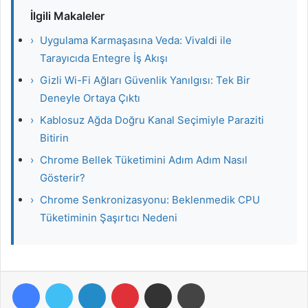
İlgili Makaleler
›
Uygulama Karmaşasına Veda: Vivaldi ile
Tarayıcıda Entegre İş Akışı
›
Gizli Wi-Fi Ağları Güvenlik Yanılgısı: Tek Bir
Deneyle Ortaya Çıktı
›
Kablosuz Ağda Doğru Kanal Seçimiyle Paraziti
Bitirin
›
Chrome Bellek Tüketimini Adım Adım Nasıl
Gösterir?
›
Chrome Senkronizasyonu: Beklenmedik CPU
Tüketiminin Şaşırtıcı Nedeni
Facebook
Twitter
LinkedIn
Pinterest
E-Posta ile paylaş
Yazdır