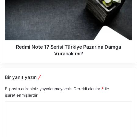
Redmi Note 17 Serisi Türkiye Pazarına Damga
Vuracak mı?
Bir yanıt yazın
E-posta adresiniz yayınlanmayacak.
Gerekli alanlar
*
ile
işaretlenmişlerdir
Y
o
r
u