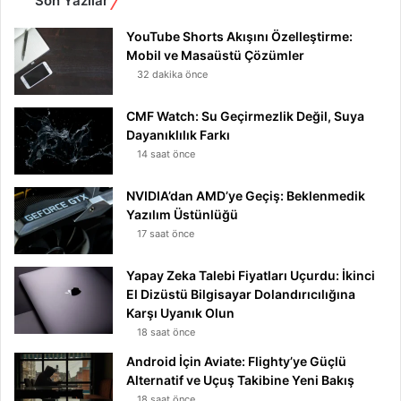
Son Yazılar
YouTube Shorts Akışını Özelleştirme:
Mobil ve Masaüstü Çözümler
32 dakika önce
CMF Watch: Su Geçirmezlik Değil, Suya
Dayanıklılık Farkı
14 saat önce
NVIDIA’dan AMD’ye Geçiş: Beklenmedik
Yazılım Üstünlüğü
17 saat önce
Yapay Zeka Talebi Fiyatları Uçurdu: İkinci
El Dizüstü Bilgisayar Dolandırıcılığına
Karşı Uyanık Olun
18 saat önce
Android İçin Aviate: Flighty’ye Güçlü
Alternatif ve Uçuş Takibine Yeni Bakış
18 saat önce