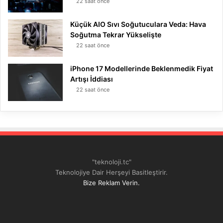
22 saat önce
Küçük AIO Sıvı Soğutuculara Veda: Hava
Soğutma Tekrar Yükselişte
22 saat önce
iPhone 17 Modellerinde Beklenmedik Fiyat
Artışı İddiası
22 saat önce
"teknoloji.tc"
Teknolojiye Dair Herşeyi Basitleştirir.
Bize Reklam Verin.
Tthreads
Facebook
Twitter
LinkedIn
YouTube
Instagram
TikTok