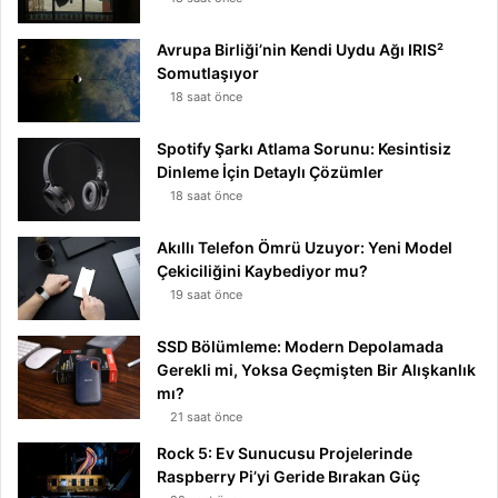
Avrupa Birliği’nin Kendi Uydu Ağı IRIS²
Somutlaşıyor
18 saat önce
Spotify Şarkı Atlama Sorunu: Kesintisiz
Dinleme İçin Detaylı Çözümler
18 saat önce
Akıllı Telefon Ömrü Uzuyor: Yeni Model
Çekiciliğini Kaybediyor mu?
19 saat önce
SSD Bölümleme: Modern Depolamada
Gerekli mi, Yoksa Geçmişten Bir Alışkanlık
mı?
21 saat önce
Rock 5: Ev Sunucusu Projelerinde
Raspberry Pi’yi Geride Bırakan Güç