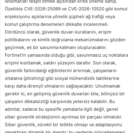
istismarları tespit etmek açısından kritik öneme sahip.
Özellikle CVE-2026-25089 ve CVE-2026-10520 gibi komut
enjeksiyonu açıklarına yönelik şüpheli ağ trafiği veya
komut çalıştırma denemeleri dikkatle incelenmeli.
Dördüncü olarak, güvenlik duvarı kurallarını, erişim
politikalarını ve kimlik doğrulama mekanizmalarını gözden
geçirmek, ek bir savunma katmanı oluşturacaktır.
Fortinet’in yamasında olduğu gibi, savunmasız uç noktalara
erişimi kısıtlamak, saldırı yüzeyini daraltır. Son olarak,
güvenlik farkındalığı eğitimlerini artırmak, çalışanların
oltalama (phishing) gibi sosyal mühendislik taktiklerine
karşı daha dirençli olmalarını sağlayacaktır. Unutmamak
gerekir ki, en gelişmiş güvenlik duvarları bile, bilinçsiz bir
çalışanın dikkatsizliği karşısında yetersiz kalabilir. Bu
adımlar, sadece bu spesifik yamalarla ilgili değil, genel
siber güvenlik stratejisinin ayrılmaz bir parçası olmalıdır.
Siber güvenlik, sürekli bir tetikte olmayı ve adaptasyonu
gerektiren dinamik bir alandır; bu nedenle güncellemeleri