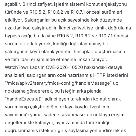
açabilir. Birinci zafiyet, işletim sistemi komut enjeksiyonu
türünde ve R10.5.2, R10.6.2 ve R10.7.1 öncesi sürümleri
etkiliyor. Saldırganlar bu açık sayesinde kök düzeyinde
uzaktan kod çalıştırabilir. İkinci zafiyet ise kimlik doğrulama
bypass açığı; bu da yine R10.5.2, R10.6.2 ve R10.7.1 öncesi
sürümleri etkileyerek, kimliği doğrulanmamış bir
saldırganın keyfi olarak yönetici hesapları oluşturmasına
ve tam idari erişim elde etmesine imkan tanıyor.
WatchTowr Labs’in CVE-2026-10520 hakkındaki detaylı
analizleri, saldırganların özel hazırlanmış HTTP isteklerini
“/mics/api/v2/sentry/mics-config/handleMessage” uç
noktasına göndererek, bu isteğin arka planda
“handleExecute()” adlı bileşen tarafından komut olarak
yorumlanıp çalıştırıldığını ortaya koydu. Ivanti’nin
yayımladığı yama, sadece savunmasız uç noktaya erişimi
engellemekle kalmıyor, aynı zamanda tüm kimliği
doğrulanmamış istekleri giriş sayfasına yönlendirerek ek