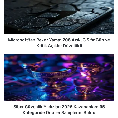
t
e
s
i
Microsoft'tan Rekor Yama: 206 Açık, 3 Sıfır Gün ve
Kritik Açıklar Düzeltildi
Siber Güvenlik Yıldızları 2026 Kazananları: 95
Kategoride Ödüller Sahiplerini Buldu