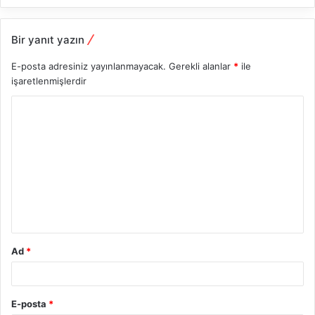
Bir yanıt yazın
E-posta adresiniz yayınlanmayacak.
Gerekli alanlar
*
ile
işaretlenmişlerdir
Y
o
r
u
m
*
Ad
*
E-posta
*