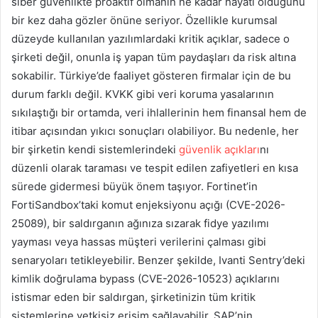
siber güvenlikte proaktif olmanın ne kadar hayati olduğunu
bir kez daha gözler önüne seriyor. Özellikle kurumsal
düzeyde kullanılan yazılımlardaki kritik açıklar, sadece o
şirketi değil, onunla iş yapan tüm paydaşları da risk altına
sokabilir. Türkiye’de faaliyet gösteren firmalar için de bu
durum farklı değil. KVKK gibi veri koruma yasalarının
sıkılaştığı bir ortamda, veri ihlallerinin hem finansal hem de
itibar açısından yıkıcı sonuçları olabiliyor. Bu nedenle, her
bir şirketin kendi sistemlerindeki
güvenlik açıkları
nı
düzenli olarak taraması ve tespit edilen zafiyetleri en kısa
sürede gidermesi büyük önem taşıyor. Fortinet’in
FortiSandbox’taki komut enjeksiyonu açığı (CVE-2026-
25089), bir saldırganın ağınıza sızarak fidye yazılımı
yayması veya hassas müşteri verilerini çalması gibi
senaryoları tetikleyebilir. Benzer şekilde, Ivanti Sentry’deki
kimlik doğrulama bypass (CVE-2026-10523) açıklarını
istismar eden bir saldırgan, şirketinizin tüm kritik
sistemlerine yetkisiz erişim sağlayabilir. SAP’nin