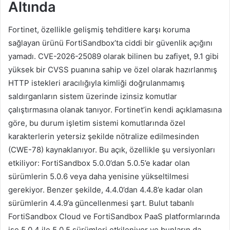
Altında
Fortinet, özellikle gelişmiş tehditlere karşı koruma
sağlayan ürünü FortiSandbox’ta ciddi bir güvenlik açığını
yamadı. CVE-2026-25089 olarak bilinen bu zafiyet, 9.1 gibi
yüksek bir CVSS puanına sahip ve özel olarak hazırlanmış
HTTP istekleri aracılığıyla kimliği doğrulanmamış
saldırganların sistem üzerinde izinsiz komutlar
çalıştırmasına olanak tanıyor. Fortinet’in kendi açıklamasına
göre, bu durum işletim sistemi komutlarında özel
karakterlerin yetersiz şekilde nötralize edilmesinden
(CWE-78) kaynaklanıyor. Bu açık, özellikle şu versiyonları
etkiliyor: FortiSandbox 5.0.0’dan 5.0.5’e kadar olan
sürümlerin 5.0.6 veya daha yenisine yükseltilmesi
gerekiyor. Benzer şekilde, 4.4.0’dan 4.4.8’e kadar olan
sürümlerin 4.4.9’a güncellenmesi şart. Bulut tabanlı
FortiSandbox Cloud ve FortiSandbox PaaS platformlarında
ise 5.0.4 ile 5.0.5 sürümleri etkileniyor ve bunların da