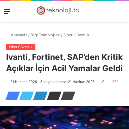
Menü
Dış
Kayıt
A
görünümü
Ol
y
değiştir
...
Anasayfa
/
Bilgi Teknolojileri
/
Siber Güvenlik
Siber Güvenlik
Ivanti, Fortinet, SAP’den Kritik
Açıklar İçin Acil Yamalar Geldi
21 Haziran 2026
Son güncelleme: 21 Haziran 2026
0
870