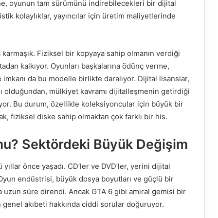
ne, oyunun tam sürümünü indirebilecekleri bir dijital
stik kolaylıklar, yayıncılar için üretim maliyetlerinde
armaşık. Fiziksel bir kopyaya sahip olmanın verdiği
e ortadan kalkıyor. Oyunları başkalarına ödünç verme,
mkanı da bu modelle birlikte daralıyor. Dijital lisanslar,
ğlı olduğundan, mülkiyet kavramı dijitalleşmenin getirdiği
yor. Bu durum, özellikle koleksiyoncular için büyük bir
ak, fiziksel diske sahip olmaktan çok farklı bir his.
mu? Sektördeki Büyük Değişim
ıllar önce yaşadı. CD’ler ve DVD’ler, yerini dijital
 Oyun endüstrisi, büyük dosya boyutları ve güçlü bir
 uzun süre direndi. Ancak GTA 6 gibi amiral gemisi bir
 genel akıbeti hakkında ciddi sorular doğuruyor.