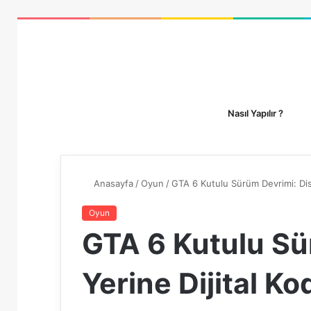
Nasıl Yapılır ?
Anasayfa
/
Oyun
/
GTA 6 Kutulu Sürüm Devrimi: Dis
Oyun
GTA 6 Kutulu Sü
Yerine Dijital K