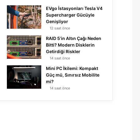
EVgo İstasyonları Tesla V4
Supercharger Gücüyle
Genişliyor
12 saat önce
RAID 5’in Altın Çağı Neden
Bitti? Modern Disklerin
Getirdiği Riskler
14 saat önce
Mini PC İkilemi: Kompakt
Güç mü, Sınırsız Mobilite
mi?
14 saat önce