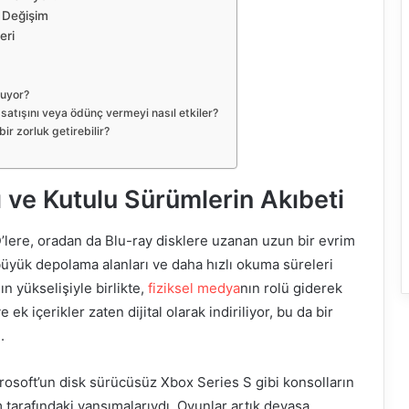
 Değişim
eri
muyor?
 satışını veya ödünç vermeyi nasıl etkiler?
ir zorluk getirebilir?
 ve Kutulu Sürümlerin Akıbeti
’lere, oradan da Blu-ray disklere uzanan uzun bir evrim
büyük depolama alanları ve daha hızlı okuma süreleri
ın yükselişiyle birlikte,
fiziksel medya
nın rolü giderek
ek içerikler zaten dijital olarak indiriliyor, bu da bir
.
rosoft’un disk sürücüsüz Xbox Series S gibi konsolların
 tarafındaki yansımalarıydı. Oyunlar artık devasa