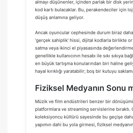
almayı düşünenler, içinden parlak bir disk yeri
kod kartı bulacaklar. Bu, perakendeciler için loji
düşüş anlamına geliyor.
Ancak oyuncular cephesinde durum biraz daha k
‘gerçek sahiplik’ hissi, dijital kodlarla birlikt
satma veya ikinci el piyasasında değerlendirme i
genellikle kullanıcının hesabı ile sıkı sıkıya ba
en büyük tartışma konularından biri haline geli
hayal kırıklığı yaratabilir; boş bir kutuyu saklam
Fiziksel Medyanın Sonu 
Müzik ve film endüstrileri benzer bir dönüşümü y
platformlara ve streaming servislerine bıraktı.
koleksiyoncu kültürü sayesinde bu geçişe daha
yapımın dahi bu yola girmesi, fiziksel medyanın