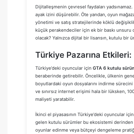
Dijitalleşmenin çevresel faydaları yadsınamaz. 
ayak izini düşürebilir. Öte yandan, oyun mağaz
yönetimi ve satış stratejilerinde köklü değişikl
küçük perakendeciler için ek bir baskı unsuru o
olacak? Yalnızca dijital bir lisansın, kutulu bir 
Türkiye Pazarına Etkileri: 
Türkiye’deki oyuncular için
GTA 6 kutulu sürü
beraberinde getirebilir. Öncelikle, ülkenin genel
boyutlardaki oyun dosyalarını indirme sürecini 
ve sınırsız internet erişimi hala bir lüksken, 1
maliyeti yaratabilir.
İkinci el piyasasının Türkiye’deki oyuncular içi
gelen kutulu sürümler bu ekosistemi derinden e
oyunlar edinme veya bütçeyi dengeleme pratiği