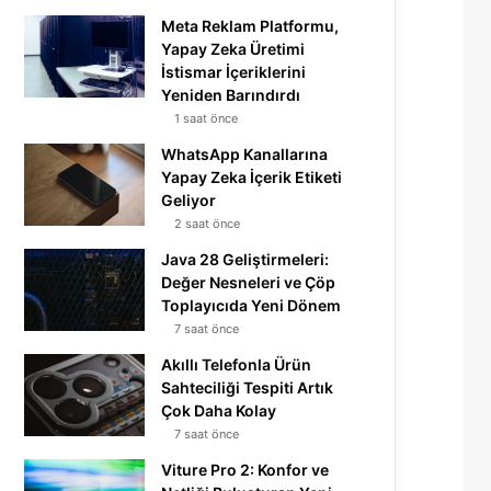
Meta Reklam Platformu,
Yapay Zeka Üretimi
İstismar İçeriklerini
Yeniden Barındırdı
1 saat önce
WhatsApp Kanallarına
Yapay Zeka İçerik Etiketi
Geliyor
2 saat önce
Java 28 Geliştirmeleri:
Değer Nesneleri ve Çöp
Toplayıcıda Yeni Dönem
7 saat önce
Akıllı Telefonla Ürün
Sahteciliği Tespiti Artık
Çok Daha Kolay
7 saat önce
Viture Pro 2: Konfor ve