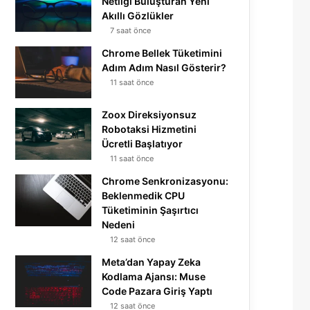
Netliği Buluşturan Yeni
Akıllı Gözlükler
7 saat önce
Chrome Bellek Tüketimini
Adım Adım Nasıl Gösterir?
11 saat önce
Zoox Direksiyonsuz
Robotaksi Hizmetini
Ücretli Başlatıyor
11 saat önce
Chrome Senkronizasyonu:
Beklenmedik CPU
Tüketiminin Şaşırtıcı
Nedeni
12 saat önce
Meta’dan Yapay Zeka
Kodlama Ajansı: Muse
Code Pazara Giriş Yaptı
12 saat önce