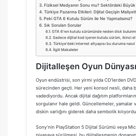
Fiziksel Medyanın Sonu mu? Sektördeki Büyük
Türkiye Pazarına Etkileri: Dijital Geçişin Maliyetl
Peki GTA 6 Kutulu Sürüm ile Ne Yapmalısınız?
Sık Sorulan Sorular
GTA 6'nın kutulu sürümünde neden disk bulun
Sadece dijital kod içeren kutulu sürüm, ikinci el
Türkiye'deki internet altyapısı bu duruma nasıl b
İlgili Makaleler
Dijitalleşen Oyun Dünyası
Oyun endüstrisi, son yirmi yılda CD’lerden DVD
sürecinden geçti. Her yeni konsol nesli, daha 
vadediyordu. Ancak dijital dağıtım platformların
sorgulanır hale geldi. Güncellemeler, yamalar ve 
diskin varlığını giderek daha sembolik kılıyordu
Sony’nin PlayStation 5 Dijital Sürümü veya Mic
piyasaya sürülmesi, bu dijitalleşmenin donanım