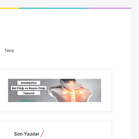
Kayıt
Dış
Arama
Takip
Ol
görünümü
yap
değiştir
...
Son Yazılar