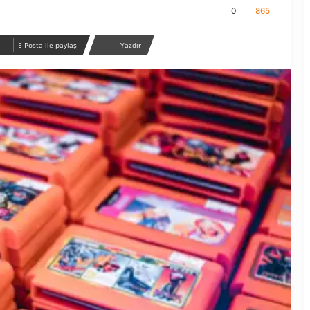
0
865
E-Posta ile paylaş
Yazdır