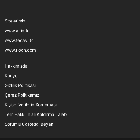
Tthreads
Facebook
Twitter
LinkedIn
YouTube
Instagram
TikTok
Sitelerimiz;
www.altin.tc
www.tedavi.tc
www.rloon.com
Hakkımızda
Künye
Gizlilik Politikası
Çerez Politikamız
Kişisel Verilerin Korunması
Telif Hakkı İhlali Kaldırma Talebi
Sorumluluk Reddi Beyanı