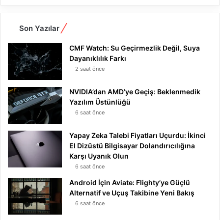
Son Yazılar
CMF Watch: Su Geçirmezlik Değil, Suya
Dayanıklılık Farkı
2 saat önce
NVIDIA’dan AMD’ye Geçiş: Beklenmedik
Yazılım Üstünlüğü
6 saat önce
Yapay Zeka Talebi Fiyatları Uçurdu: İkinci
El Dizüstü Bilgisayar Dolandırıcılığına
Karşı Uyanık Olun
6 saat önce
Android İçin Aviate: Flighty’ye Güçlü
Alternatif ve Uçuş Takibine Yeni Bakış
6 saat önce