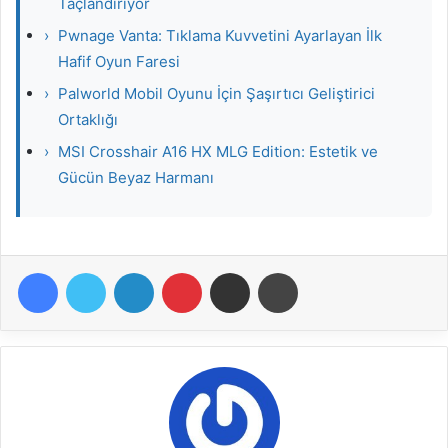
Taçlandırıyor
›
Pwnage Vanta: Tıklama Kuvvetini Ayarlayan İlk
Hafif Oyun Faresi
›
Palworld Mobil Oyunu İçin Şaşırtıcı Geliştirici
Ortaklığı
›
MSI Crosshair A16 HX MLG Edition: Estetik ve
Gücün Beyaz Harmanı
Facebook
Twitter
LinkedIn
Pinterest
E-Posta ile paylaş
Yazdır