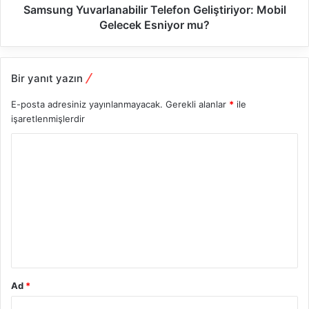
Samsung Yuvarlanabilir Telefon Geliştiriyor: Mobil
Gelecek Esniyor mu?
Bir yanıt yazın
E-posta adresiniz yayınlanmayacak.
Gerekli alanlar
*
ile
işaretlenmişlerdir
Y
o
r
u
m
*
Ad
*