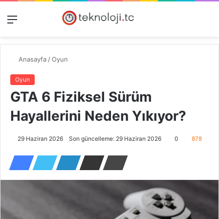
Menü
Dış
Kayıt
A
görünümü
Ol
y
değiştir
...
Anasayfa
/
Oyun
Oyun
GTA 6 Fiziksel Sürüm
Hayallerini Neden Yıkıyor?
29 Haziran 2026
Son güncelleme: 29 Haziran 2026
0
878