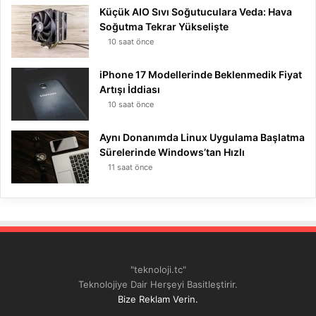
Küçük AIO Sıvı Soğutuculara Veda: Hava
Soğutma Tekrar Yükselişte
10 saat önce
iPhone 17 Modellerinde Beklenmedik Fiyat
Artışı İddiası
10 saat önce
Aynı Donanımda Linux Uygulama Başlatma
Sürelerinde Windows’tan Hızlı
11 saat önce
"teknoloji.tc"
Teknolojiye Dair Herşeyi Basitleştirir.
Bize Reklam Verin.