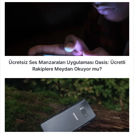
s
i
t
e
s
i
Ücretsiz Ses Manzaraları Uygulaması Oasis: Ücretli
Rakiplere Meydan Okuyor mu?