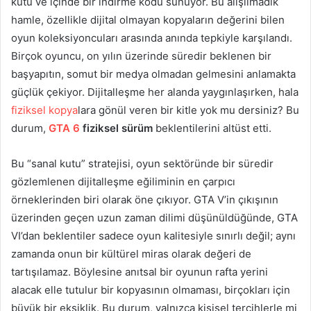
kutu ve içinde bir indirme kodu sunuyor. Bu alışılmadık
hamle, özellikle dijital olmayan kopyaların değerini bilen
oyun koleksiyoncuları arasında anında tepkiyle karşılandı.
Birçok oyuncu, on yılın üzerinde süredir beklenen bir
başyapıtın, somut bir medya olmadan gelmesini anlamakta
güçlük çekiyor. Dijitalleşme her alanda yaygınlaşırken, hala
fiziksel kopya
lara gönül veren bir kitle yok mu dersiniz? Bu
durum,
GTA 6
fiziksel sürüm
beklentilerini altüst etti.
Bu “sanal kutu” stratejisi, oyun sektöründe bir süredir
gözlemlenen dijitalleşme eğiliminin en çarpıcı
örneklerinden biri olarak öne çıkıyor. GTA V’in çıkışının
üzerinden geçen uzun zaman dilimi düşünüldüğünde, GTA
VI’dan beklentiler sadece oyun kalitesiyle sınırlı değil; aynı
zamanda onun bir kültürel miras olarak değeri de
tartışılamaz. Böylesine anıtsal bir oyunun rafta yerini
alacak elle tutulur bir kopyasının olmaması, birçokları için
büyük bir eksiklik. Bu durum, yalnızca kişisel tercihlerle mi