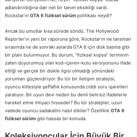
adlandırıldığına dair net bir tanım eksikliği vardı.
Rockstar’ın
GTA 6 fiziksel sürüm
politikası neydi?
Ancak bu umutlar kısa sürede söndü. The Hollywood
Reporter’ın yeni bir raporuna göre, Rockstar’ın ne lansman
sırasında ne de sonraki aylarda GTA 6 için disk basma gibi
bir planı bulunmuyor. Bu durum, “fiziksel kopya” teriminin
zaten duyurulmuş olan kod-içeren-kutu versiyonunu ifade
ettiği ve gerçek bir diskle ilgisi olmadığı yönündeki
yorumları güçlendiriyor. Bu tür bir iletişim stratejisi,
oyuncu kitlesiyle şeffaflık konusunda ciddi soru işaretleri
yaratıyor. Bir oyun devi neden bu denli belirsiz ifadelerle
hareket etme ihtiyacı hisseder? Bu tür stratejiler, uzun
vadede oyuncu sadakatini nasıl etkiler? Özellikle
GTA 6
fiziksel sürüm
gibi hassas bir konuda.
Koleksiyoncular İçin Büyük Bir