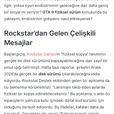
ilgili, yoksa oyun endüstrisinin geleceğine dair daha geniş
bir sinyal mi veriyor?
GTA 6 fiziksel sürüm
konusunda bu
yaklaşım, endüstrinin gidişatını nasıl etkileyecek?
Rockstar’dan Gelen Çelişkili
Mesajlar
Başlangıçta,
Rockstar Games
‘in “fiziksel kopya” tanımının
gerçek bir disk sürümünü kapsayabileceğine dair zayıf bir
umut ışığı belirmişti. Hatta bazı raporlar, şirketin Aralık
2026’da gerçek bir
disk sürümü
çıkarabileceğini iddia
ediyordu. Rockstar Destek ekibinden gelen bir açıklama da
bu beklentiyi körüklemişti: “Lansmanı takip eden aylarda
fiziksel bir kopya edinebileceksiniz.” Bu açıklama, o anki ön
siparişlerin yalnızca kutu içindeki dijital kod sürümü için
olduğunu da teyit ediyordu. Bu ifadeler, kafaları daha da
karıştırdı. Gerçekten de, neyin “fiziksel kopya” olarak