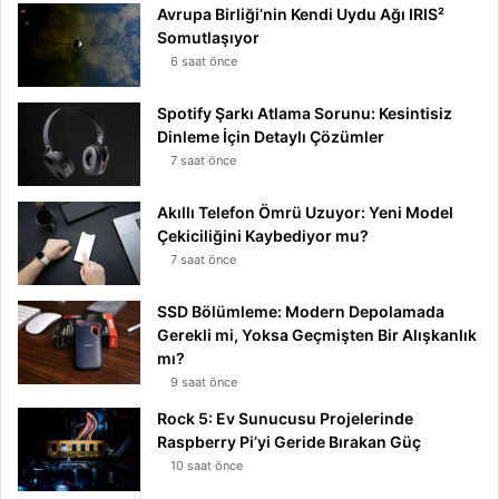
Avrupa Birliği’nin Kendi Uydu Ağı IRIS²
Somutlaşıyor
6 saat önce
Spotify Şarkı Atlama Sorunu: Kesintisiz
Dinleme İçin Detaylı Çözümler
7 saat önce
Akıllı Telefon Ömrü Uzuyor: Yeni Model
Çekiciliğini Kaybediyor mu?
7 saat önce
SSD Bölümleme: Modern Depolamada
Gerekli mi, Yoksa Geçmişten Bir Alışkanlık
mı?
9 saat önce
Rock 5: Ev Sunucusu Projelerinde
Raspberry Pi’yi Geride Bırakan Güç
10 saat önce