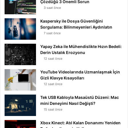
Çözdüğü 3 Önemli Sorun
3 saat önce
Kaspersky ile Dosya Güvenliğini
Sorgulama: Bilinmeyenleri Aydınlatın
7 saat önce
Yapay Zeka ile Mühendislikte Hızın Bedeli:
Derin Ustalık Erozyonu
12 saat önce
YouTube Videolarında Uzmanlaşmak İçin
Gizli Klavye Kısayolları
12 saat önce
Tek USB Kabloyla Masaüstü Düzeni: Mac
mini Deneyimi Nasıl Değişti?
15 saat önce
Xbox Kinect: Atıl Kalan Donanımı Yeniden