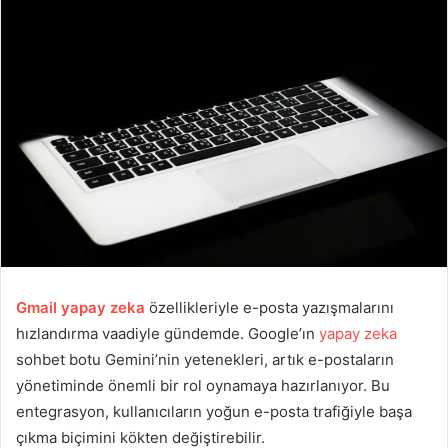
Gmail yapay zeka
özellikleriyle e-posta yazışmalarını
hızlandırma vaadiyle gündemde. Google’ın
yapay zeka
sohbet botu Gemini’nin yetenekleri, artık e-postaların
yönetiminde önemli bir rol oynamaya hazırlanıyor. Bu
entegrasyon, kullanıcıların yoğun e-posta trafiğiyle başa
çıkma biçimini kökten değiştirebilir.