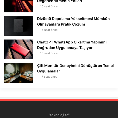
Değerlendirmenin Yolları
15 saat önce
Dizüstü Depolama Yükseltmesi Mümkün
Olmayanlara Pratik Çözüm
16 saat önce
ChatGPT WhatsApp Çıkartma Yapımını
Doğrudan Uygulamaya Taşıyor
16 saat önce
Çift Monitör Deneyimini Dönüştüren Temel
Uygulamalar
17 saat önce
"teknoloji.tc"