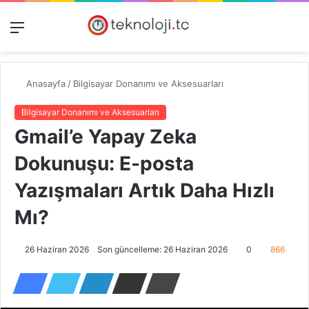
Menü
Dış
Kayıt
A
görünümü
Ol
y
değiştir
...
Anasayfa
/
Bilgisayar Donanımı ve Aksesuarları
Bilgisayar Donanımı ve Aksesuarları
Gmail’e Yapay Zeka
Dokunuşu: E-posta
Yazışmaları Artık Daha Hızlı
Mı?
26 Haziran 2026
Son güncelleme: 26 Haziran 2026
0
866