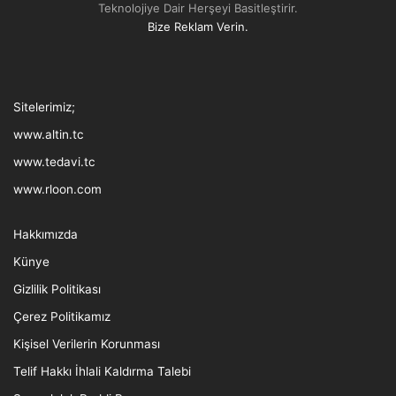
Teknolojiye Dair Herşeyi Basitleştirir.
Bize Reklam Verin.
Tthreads
Facebook
Twitter
LinkedIn
YouTube
Instagram
TikTok
Sitelerimiz;
www.altin.tc
www.tedavi.tc
www.rloon.com
Hakkımızda
Künye
Gizlilik Politikası
Çerez Politikamız
Kişisel Verilerin Korunması
Telif Hakkı İhlali Kaldırma Talebi