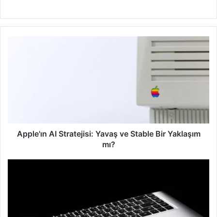
W
e
b
s
i
t
e
s
i
Apple'ın AI Stratejisi: Yavaş ve Stable Bir Yaklaşım
mı?