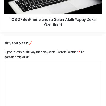
iOS 27 ile iPhone'unuza Gelen Akıllı Yapay Zeka
Özellikleri
Bir yanıt yazın
E-posta adresiniz yayınlanmayacak.
Gerekli alanlar
*
ile
işaretlenmişlerdir
Y
o
r
u
m
*