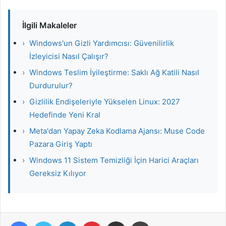
İlgili Makaleler
›
Windows'un Gizli Yardımcısı: Güvenilirlik
İzleyicisi Nasıl Çalışır?
›
Windows Teslim İyileştirme: Saklı Ağ Katili Nasıl
Durdurulur?
›
Gizlilik Endişeleriyle Yükselen Linux: 2027
Hedefinde Yeni Kral
›
Meta'dan Yapay Zeka Kodlama Ajansı: Muse Code
Pazara Giriş Yaptı
›
Windows 11 Sistem Temizliği İçin Harici Araçları
Gereksiz Kılıyor
Facebook
Twitter
LinkedIn
Pinterest
E-Posta ile paylaş
Yazdır