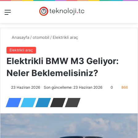
Menü
Dış
Kayıt
A
görünümü
Ol
y
değiştir
...
Anasayfa
/
otomobil
/
Elektrikli araç
Elektrikli araç
Elektrikli BMW M3 Geliyor:
Neler Beklemelisiniz?
23 Haziran 2026
Son güncelleme: 23 Haziran 2026
0
866