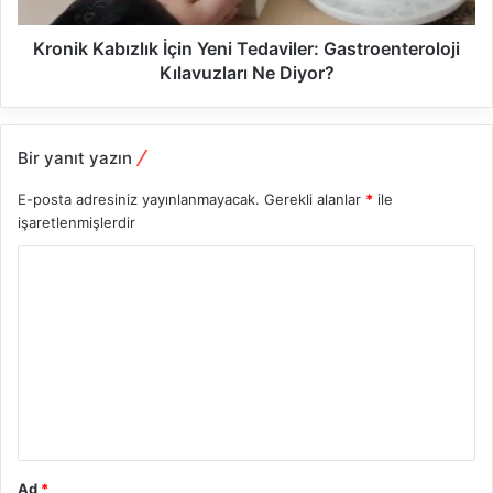
Kronik Kabızlık İçin Yeni Tedaviler: Gastroenteroloji
Kılavuzları Ne Diyor?
Bir yanıt yazın
E-posta adresiniz yayınlanmayacak.
Gerekli alanlar
*
ile
işaretlenmişlerdir
Y
o
r
u
m
*
Ad
*