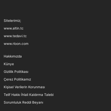
Tthreads
Facebook
Twitter
LinkedIn
YouTube
Instagram
TikTok
Sitelerimiz;
www.altin.tc
www.tedavi.tc
www.rloon.com
Hakkımızda
Künye
Gizlilik Politikası
Çerez Politikamız
Kişisel Verilerin Korunması
Telif Hakkı İhlali Kaldırma Talebi
Sorumluluk Reddi Beyanı