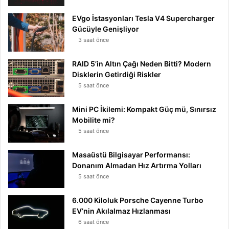
EVgo İstasyonları Tesla V4 Supercharger
Gücüyle Genişliyor
3 saat önce
RAID 5’in Altın Çağı Neden Bitti? Modern
Disklerin Getirdiği Riskler
5 saat önce
Mini PC İkilemi: Kompakt Güç mü, Sınırsız
Mobilite mi?
5 saat önce
Masaüstü Bilgisayar Performansı:
Donanım Almadan Hız Artırma Yolları
5 saat önce
6.000 Kiloluk Porsche Cayenne Turbo
EV’nin Akılalmaz Hızlanması
6 saat önce