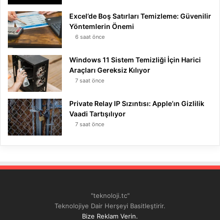
Excel’de Boş Satırları Temizleme: Güvenilir
Yöntemlerin Önemi
6 saat önce
Windows 11 Sistem Temizliği İçin Harici
Araçları Gereksiz Kılıyor
7 saat önce
Private Relay IP Sızıntısı: Apple’ın Gizlilik
Vaadi Tartışılıyor
7 saat önce
"teknoloji.tc"
Teknolojiye Dair Herşeyi Basitleştirir.
Bize Reklam Verin.