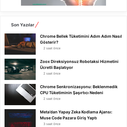
Son Yazılar
Chrome Bellek Tüketimini Adım Adım Nasıl
Gösterir?
2 saat önce
Zoox Direksiyonsuz Robotaksi Hizmetini
Ücretli Başlatıyor
2 saat önce
Chrome Senkronizasyonu: Beklenmedik
CPU Tüketiminin Şaşırtıcı Nedeni
2 saat önce
Meta’dan Yapay Zeka Kodlama Ajansı:
Muse Code Pazara Giriş Yaptı
3 saat önce