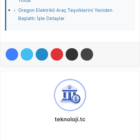
Yolda
›
Oregon Elektrikli Araç Teşviklerini Yeniden
Başlattı: İşte Detaylar
Facebook
Twitter
LinkedIn
Pinterest
E-Posta ile paylaş
Yazdır
teknoloji.tc
W
e