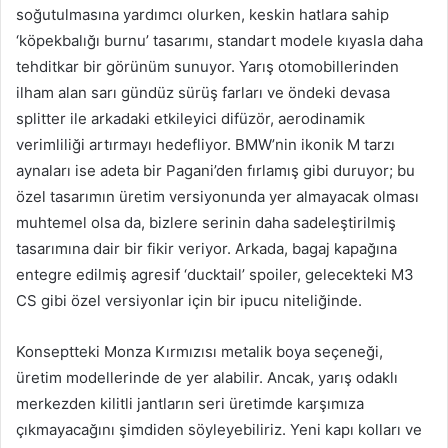
soğutulmasına yardımcı olurken, keskin hatlara sahip
‘köpekbalığı burnu’ tasarımı, standart modele kıyasla daha
tehditkar bir görünüm sunuyor. Yarış otomobillerinden
ilham alan sarı gündüz sürüş farları ve öndeki devasa
splitter ile arkadaki etkileyici difüzör, aerodinamik
verimliliği artırmayı hedefliyor. BMW’nin ikonik M tarzı
aynaları ise adeta bir Pagani’den fırlamış gibi duruyor; bu
özel tasarımın üretim versiyonunda yer almayacak olması
muhtemel olsa da, bizlere serinin daha sadeleştirilmiş
tasarımına dair bir fikir veriyor. Arkada, bagaj kapağına
entegre edilmiş agresif ‘ducktail’ spoiler, gelecekteki M3
CS gibi özel versiyonlar için bir ipucu niteliğinde.
Konseptteki Monza Kırmızısı metalik boya seçeneği,
üretim modellerinde de yer alabilir. Ancak, yarış odaklı
merkezden kilitli jantların seri üretimde karşımıza
çıkmayacağını şimdiden söyleyebiliriz. Yeni kapı kolları ve