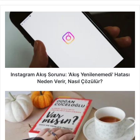
b
s
i
t
e
s
i
Instagram Akış Sorunu: 'Akış Yenilenemedi' Hatası
Neden Verir, Nasıl Çözülür?