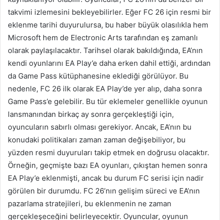
takvimi izlemesini bekleyebilirler. Eğer FC 26 için resmi bir
eklenme tarihi duyurulursa, bu haber büyük olasılıkla hem
Microsoft hem de Electronic Arts tarafından eş zamanlı
olarak paylaşılacaktır. Tarihsel olarak bakıldığında, EA’nın
kendi oyunlarını EA Play’e daha erken dahil ettiği, ardından
da Game Pass kütüphanesine eklediği görülüyor. Bu
nedenle, FC 26 ilk olarak EA Play’de yer alıp, daha sonra
Game Pass’e gelebilir. Bu tür eklemeler genellikle oyunun
lansmanından birkaç ay sonra gerçekleştiği için,
oyuncuların sabırlı olması gerekiyor. Ancak, EA’nın bu
konudaki politikaları zaman zaman değişebiliyor, bu
yüzden resmi duyuruları takip etmek en doğrusu olacaktır.
Örneğin, geçmişte bazı EA oyunları, çıkıştan hemen sonra
EA Play’e eklenmişti, ancak bu durum FC serisi için nadir
görülen bir durumdu. FC 26’nın gelişim süreci ve EA’nın
pazarlama stratejileri, bu eklenmenin ne zaman
gerçekleşeceğini belirleyecektir. Oyuncular, oyunun