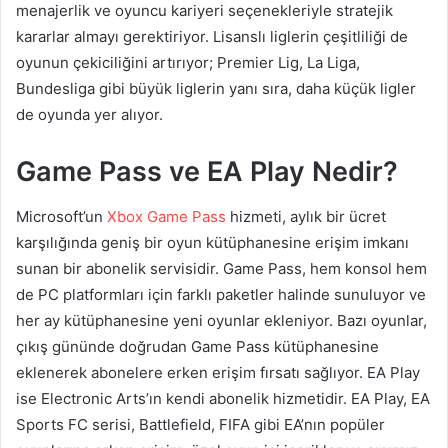
menajerlik ve oyuncu kariyeri seçenekleriyle stratejik
kararlar almayı gerektiriyor. Lisanslı liglerin çeşitliliği de
oyunun çekiciliğini artırıyor; Premier Lig, La Liga,
Bundesliga gibi büyük liglerin yanı sıra, daha küçük ligler
de oyunda yer alıyor.
Game Pass ve EA Play Nedir?
Microsoft’un
Xbox Game Pass
hizmeti, aylık bir ücret
karşılığında geniş bir oyun kütüphanesine erişim imkanı
sunan bir abonelik servisidir. Game Pass, hem konsol hem
de PC platformları için farklı paketler halinde sunuluyor ve
her ay kütüphanesine yeni oyunlar ekleniyor. Bazı oyunlar,
çıkış gününde doğrudan Game Pass kütüphanesine
eklenerek abonelere erken erişim fırsatı sağlıyor. EA Play
ise Electronic Arts’ın kendi abonelik hizmetidir. EA Play, EA
Sports FC serisi, Battlefield, FIFA gibi EA’nın popüler