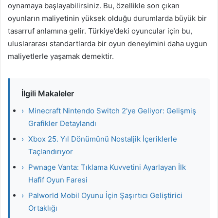
oynamaya başlayabilirsiniz. Bu, özellikle son çıkan
oyunların maliyetinin yüksek olduğu durumlarda büyük bir
tasarruf anlamına gelir. Türkiye’deki oyuncular için bu,
uluslararası standartlarda bir oyun deneyimini daha uygun
maliyetlerle yaşamak demektir.
İlgili Makaleler
›
Minecraft Nintendo Switch 2'ye Geliyor: Gelişmiş
Grafikler Detaylandı
›
Xbox 25. Yıl Dönümünü Nostaljik İçeriklerle
Taçlandırıyor
›
Pwnage Vanta: Tıklama Kuvvetini Ayarlayan İlk
Hafif Oyun Faresi
›
Palworld Mobil Oyunu İçin Şaşırtıcı Geliştirici
Ortaklığı