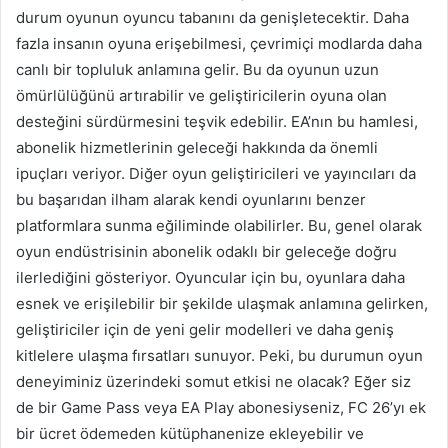
durum oyunun oyuncu tabanını da genişletecektir. Daha
fazla insanın oyuna erişebilmesi, çevrimiçi modlarda daha
canlı bir topluluk anlamına gelir. Bu da oyunun uzun
ömürlülüğünü artırabilir ve geliştiricilerin oyuna olan
desteğini sürdürmesini teşvik edebilir. EA’nın bu hamlesi,
abonelik hizmetlerinin geleceği hakkında da önemli
ipuçları veriyor. Diğer oyun geliştiricileri ve yayıncıları da
bu başarıdan ilham alarak kendi oyunlarını benzer
platformlara sunma eğiliminde olabilirler. Bu, genel olarak
oyun endüstrisinin abonelik odaklı bir geleceğe doğru
ilerlediğini gösteriyor. Oyuncular için bu, oyunlara daha
esnek ve erişilebilir bir şekilde ulaşmak anlamına gelirken,
geliştiriciler için de yeni gelir modelleri ve daha geniş
kitlelere ulaşma fırsatları sunuyor. Peki, bu durumun oyun
deneyiminiz üzerindeki somut etkisi ne olacak? Eğer siz
de bir Game Pass veya EA Play abonesiyseniz, FC 26’yı ek
bir ücret ödemeden kütüphanenize ekleyebilir ve