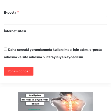
E-posta
*
İnternet sitesi
Daha sonraki yorumlarımda kullanılması için adım, e-posta
adresim ve site adresim bu tarayıcıya kaydedilsin.