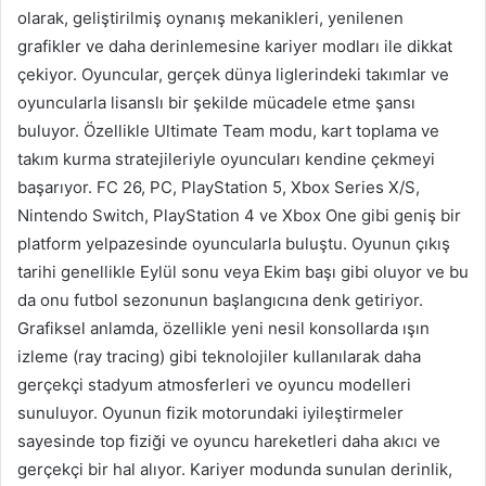
olarak, geliştirilmiş oynanış mekanikleri, yenilenen
grafikler ve daha derinlemesine kariyer modları ile dikkat
çekiyor. Oyuncular, gerçek dünya liglerindeki takımlar ve
oyuncularla lisanslı bir şekilde mücadele etme şansı
buluyor. Özellikle Ultimate Team modu, kart toplama ve
takım kurma stratejileriyle oyuncuları kendine çekmeyi
başarıyor. FC 26, PC, PlayStation 5, Xbox Series X/S,
Nintendo Switch, PlayStation 4 ve Xbox One gibi geniş bir
platform yelpazesinde oyuncularla buluştu. Oyunun çıkış
tarihi genellikle Eylül sonu veya Ekim başı gibi oluyor ve bu
da onu futbol sezonunun başlangıcına denk getiriyor.
Grafiksel anlamda, özellikle yeni nesil konsollarda ışın
izleme (ray tracing) gibi teknolojiler kullanılarak daha
gerçekçi stadyum atmosferleri ve oyuncu modelleri
sunuluyor. Oyunun fizik motorundaki iyileştirmeler
sayesinde top fiziği ve oyuncu hareketleri daha akıcı ve
gerçekçi bir hal alıyor. Kariyer modunda sunulan derinlik,