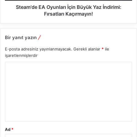
Steam'de EA Oyunları İçin Büyük Yaz İndirimi:
Fırsatları Kaçırmayın!
Bir yanıt yazın
E-posta adresiniz yayınlanmayacak.
Gerekli alanlar
*
ile
işaretlenmişlerdir
Y
o
r
u
m
*
Ad
*