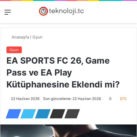
Menü
Dış
Kayıt
A
görünümü
Ol
y
değiştir
...
Anasayfa
/
Oyun
Oyun
EA SPORTS FC 26, Game
Pass ve EA Play
Kütüphanesine Eklendi mi?
22 Haziran 2026
Son güncelleme: 22 Haziran 2026
0
875