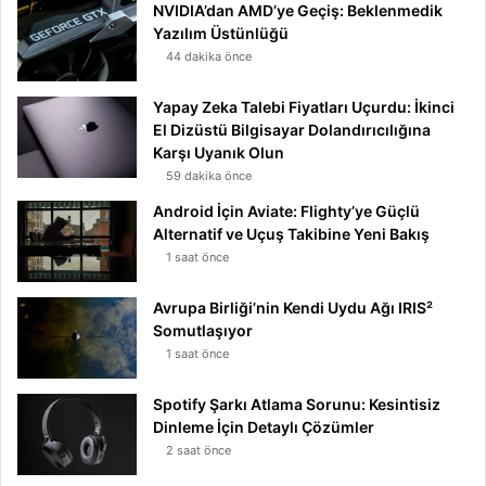
NVIDIA’dan AMD’ye Geçiş: Beklenmedik
Yazılım Üstünlüğü
44 dakika önce
Yapay Zeka Talebi Fiyatları Uçurdu: İkinci
El Dizüstü Bilgisayar Dolandırıcılığına
Karşı Uyanık Olun
59 dakika önce
Android İçin Aviate: Flighty’ye Güçlü
Alternatif ve Uçuş Takibine Yeni Bakış
1 saat önce
Avrupa Birliği’nin Kendi Uydu Ağı IRIS²
Somutlaşıyor
1 saat önce
Spotify Şarkı Atlama Sorunu: Kesintisiz
Dinleme İçin Detaylı Çözümler
2 saat önce