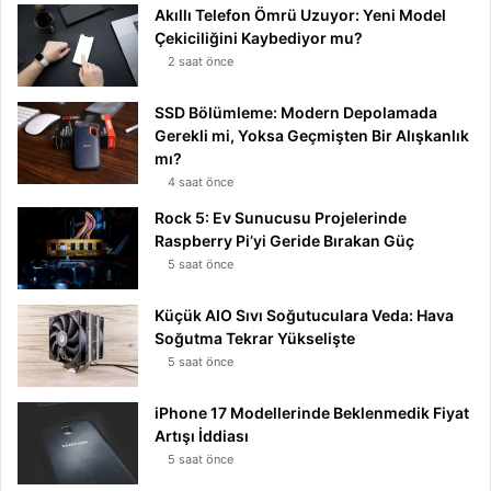
Akıllı Telefon Ömrü Uzuyor: Yeni Model
Çekiciliğini Kaybediyor mu?
2 saat önce
SSD Bölümleme: Modern Depolamada
Gerekli mi, Yoksa Geçmişten Bir Alışkanlık
mı?
4 saat önce
Rock 5: Ev Sunucusu Projelerinde
Raspberry Pi’yi Geride Bırakan Güç
5 saat önce
Küçük AIO Sıvı Soğutuculara Veda: Hava
Soğutma Tekrar Yükselişte
5 saat önce
iPhone 17 Modellerinde Beklenmedik Fiyat
Artışı İddiası
5 saat önce