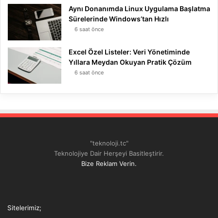
Aynı Donanımda Linux Uygulama Başlatma
Sürelerinde Windows’tan Hızlı
6 saat önce
Excel Özel Listeler: Veri Yönetiminde
Yıllara Meydan Okuyan Pratik Çözüm
6 saat önce
"teknoloji.tc"
Teknolojiye Dair Herşeyi Basitleştirir.
Bize Reklam Verin.
Tthreads
Facebook
Twitter
LinkedIn
YouTube
Instagram
TikTok
Sitelerimiz;