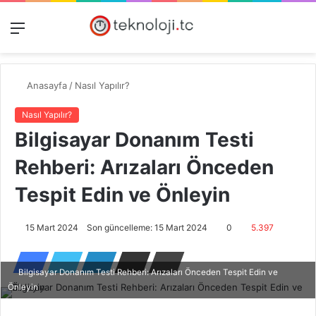
Menü
Dış
Kayıt
A
görünümü
Ol
y
değiştir
...
Anasayfa
/
Nasıl Yapılır?
Nasıl Yapılır?
Bilgisayar Donanım Testi
Rehberi: Arızaları Önceden
Tespit Edin ve Önleyin
15 Mart 2024
Son güncelleme: 15 Mart 2024
0
5.397
Bilgisayar Donanım Testi Rehberi: Arızaları Önceden Tespit Edin ve
Önleyin