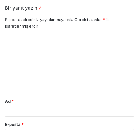
Bir yanıt yazın
E-posta adresiniz yayınlanmayacak.
Gerekli alanlar
*
ile
işaretlenmişlerdir
Y
o
r
u
m
*
Ad
*
E-posta
*